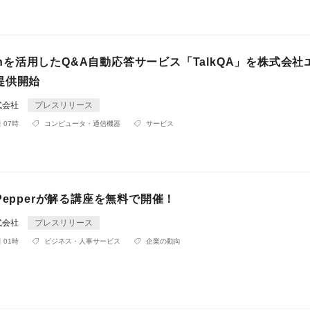
tsonを活用したQ&A自動応答サービス「TalkQA」を株式会社
提供開始
式会社
プレスリリース
 07時
コンピュータ・通信機器
サービス
Pepperが解る講座を無料で開催！
式会社
プレスリリース
 01時
ビジネス・人事サービス
企業の動向