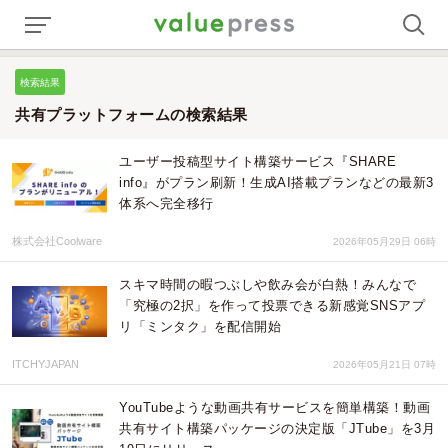
検索結果
共有プラットフォームの検索結果
ユーザー投稿型サイト構築サービス『SHARE
info』がプラン刷新！生成AI搭載プランなどの最新3
体系へ完全移行
株式会社Coolware
2026年05月29日 06時
スキマ時間の暇つぶしや飲み会が白熱！みんなで
「究極の2択」を作って投票できる新感覚SNSアプ
リ「ミンタク」を配信開始
ITCHYJAPAN
2026年05月21日 07時
YouTubeような動画共有サービスを簡単構築！動画
共有サイト構築パッケージの決定版「JTube」を3月