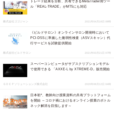
トレード結果を分析、共有できるMetaTrader用ツー
ル「REAL-TRADE」がMT5にも対応
株式会社ゴゴジャン
2021年04月16日 08時
《ビルドサロン》オンラインサロン開発時において
PCI-DSSに準拠した脆弱性検査（ASVスキャン）代
行サービスを試験提供開始
株式会社ビルドサロン
2021年03月21日 07時
スーパーコンピュータがサブスクリプションモデル
で使用できる 「AXXE-L by XTREME-D」販売開始
ＧＤＥＰソリューションズ株式会社
2020年08月12日 04時
日本初*、教師向け授業資料の共有プラットフォーム
を開始 ～コロナ禍におけるオンライン授業のボトル
ネック解消を目指します～