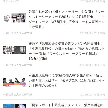
スクールハブ
2020年06月25日 00時
厳選された20の「働くストーリー」を公開！『ワー
クストーリーアワード2018』を12月6日開催！ ～リ
ゾートワーク、WEB面接、完全リモート人事等ヒン
トが満載～
一般社団法人at Will Work
2018年12月07日 08時
藤原和博氏講演会＆受賞企業プレゼン会同日開催！
「生涯現役時代」の日本を動かす“働き方の挑戦スト
ーリー“集結『ワークストーリーアワード2018』
12/6(木)開催
一般社団法人at Will Work
2018年11月08日 01時
～生涯現役時代に”究極の個人戦“を生き抜く「新し
い働き方」とは？～ 『働き方2.0』11月7日(水) イベ
ント開催のお知らせ
一般社団法人at Will Work
2018年10月25日 06時
【開催レポート】最先端テクノロジー活用事例を紹