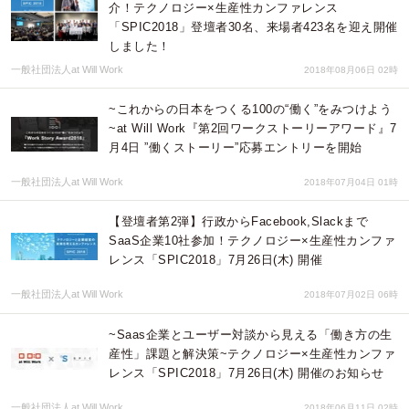
介！テクノロジー×生産性カンファレンス
「SPIC2018」登壇者30名、来場者423名を迎え開催
しました！
一般社団法人at Will Work
2018年08月06日 02時
~これからの日本をつくる100の“働く”をみつけよう
~at Will Work『第2回ワークストーリーアワード』7
月4日 ”働くストーリー”応募エントリーを開始
一般社団法人at Will Work
2018年07月04日 01時
【登壇者第2弾】行政からFacebook,Slackまで
SaaS企業10社参加！テクノロジー×生産性カンファ
レンス「SPIC2018」7月26日(木) 開催
一般社団法人at Will Work
2018年07月02日 06時
~Saas企業とユーザー対談から見える「働き方の生
産性」課題と解決策~テクノロジー×生産性カンファ
レンス「SPIC2018」7月26日(木) 開催のお知らせ
一般社団法人at Will Work
2018年06月11日 02時