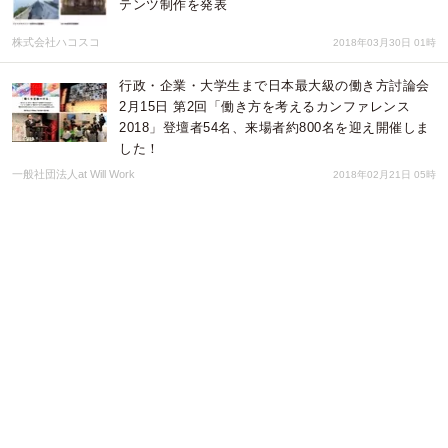
テンツ制作を発表
株式会社ハコスコ
2018年03月30日 01時
行政・企業・大学生まで日本最大級の働き方討論会
2月15日 第2回「働き方を考えるカンファレンス
2018」登壇者54名、来場者約800名を迎え開催しま
した！
一般社団法人at Will Work
2018年02月21日 05時
～行政・起業家・複業家 日本最大級の働き方討論
会～at Will Work「働き方を考えるカンファレンス
2018 事前メディア説明会」 1月31日(水) 開催
一般社団法人at Will Work
2018年01月29日 08時
スタディスト、『Teachme Biz』の海外展開を開始
〜タイ現地法人2社と提携し、半年で50社、2020年2
月までに400社の導入を目指す〜
株式会社スタディスト
2018年01月26日 02時