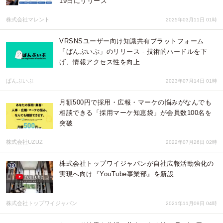
19日にリリース
株式会社マレント
2025年03月11日 01時
VRSNSユーザー向け知識共有プラットフォーム
「ぱんぶいぶ」のリリース - 技術的ハードルを下
げ、情報アクセス性を向上
ぱんぶいぶ
2023年07月14日 01時
月額500円で採用・広報・マーケの悩みがなんでも
相談できる「採用マーケ知恵袋」が会員数100名を
突破
株式会社UZUZ
2022年07月26日 02時
株式会社トップワイジャパンが自社広報活動強化の
実現へ向け『YouTube事業部』を新設
株式会社トップワイジャパン
2021年11月09日 04時