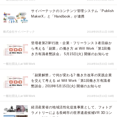
サイバーテックのコンテンツ管理システム「Publish
MakerX」と「Handbook」が連携
株式会社サイバーテック
2018年05月11日 03時
登壇者第2弾!行政・企業・フリーランス３者目線か
ら考える「副業」の働き方 at Will Work「第1回働
き方有識者懇談会」 5月15日(火) 開催のお知らせ
一般社団法人at Will Work
2018年04月23日 04時
「副業解禁」で何が変わる? 働き方改革の実践企業
を交えて考える at Will Work「第1回働き方有識者
懇談会」2018年5月15日(火) 開催のお知らせ
一般社団法人at Will Work
2018年04月13日 04時
経済産業省の地域活性化促進事業として、フォトグ
ラメトリーによる長崎市の世界遺産候補VR 3Dコン