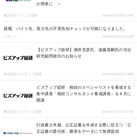
が簡単に ～
株式会社アクシス国際
2019年05月08日 06時
就職、バイト先、取引先の不実告知チェックが可能になりました。
ベネトレ
2019年03月18日 01時
【ビズアップ総研】酒井克彦氏、遠藤英嗣氏の当社
研究顧問就任のお知らせ
株式会社 ビズアップ総研
2015年04月06日 08時
ビズアップ総研 相続のスペシャリストを養成する
集中講座「相続コンサルタント養成講座」を８月に
開講
株式会社 ビズアップ総研
2014年07月02日 07時
行政書士本舗、公正証書を作成する際に役立つ「公
正証書の委任状」雛形をデータにて無償提供