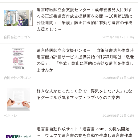
遺言時医師立会支援センター：成年被後見人に対す
る公正証書遺言作成支援動画を公開 ～10月第1週は
公証週間：「争族」防止に医的に有効な遺言の作成
支援として～
合同会社パラゴン
2021年10月12日 01時
遺言時医師立会支援センター 自筆証書遺言作成時
遺言能力評価サービス提供開始 9月第3月曜は「敬老
の日」、 「争族」防止に医的に有効な遺言を作成し
ませんか
合同会社パラゴン
2020年09月11日 04時
好きな人がたった１０分で「浮気をしない人」にな
るグーグル浮気者マップ・ラブペケのご案内
ベネトレ
2019年05月27日 01時
遺言書自動作成サイト「遺言書.com」の提供開始
～ ウェブで遺言書の案を自動で生成し遺言書作成