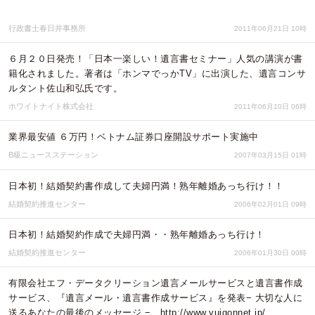
行政書士春日井事務所
2011年06月21日 10時
６月２０日発売！「日本一楽しい！遺言書セミナー」人気の講演が書
籍化されました。著者は「ホンマでっかTV」に出演した、遺言コンサ
ルタント佐山和弘氏です。
ホワイトナイト株式会社
2011年06月10日 06時
業界最安値 ６万円！ベトナム証券口座開設サポート実施中
B級ニュースステーション
2007年03月15日 01時
日本初！結婚契約書作成して夫婦円満！熟年離婚あっち行け！！
結婚契約推進センター
2006年02月01日 09時
日本初！結婚契約作成で夫婦円満・・熟年離婚あっち行け！
結婚契約推進センター
2006年01月30日 00時
有限会社エフ・データクリーション遺言メールサービスと遺言書作成
サービス、『遺言メール・遺言書作成サービス』を発表− 大切な人に
送るあなたの最後のメッセージ − http://www.yuigonnet.jp/