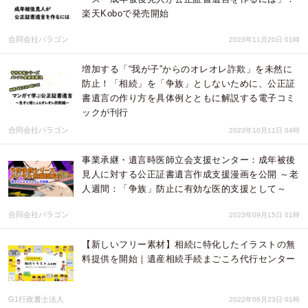
楽天Koboで発売開始
合同会社パラゴン
2023年11月20日 01時
増加する「“我が子”からのオレオレ詐欺」を未然に
防止！「相続」を「争族」としないために、公正証
書遺言の作り方を具体例とともに解説する電子コミ
ックが刊行
合同会社パラゴン
2023年10月11日 04時
事業承継・遺言時医師立会支援センター：成年被後
見人に対する公正証書遺言作成支援漫画を公開 ～老
人週間：「争族」防止に有効な医的支援として～
合同会社パラゴン
2023年09月15日 01時
【新しいフリー素材】相続に特化したイラストの無
料提供を開始｜遺産相続手続まごころ代行センター
G1行政書士法人
2022年06月23日 01時