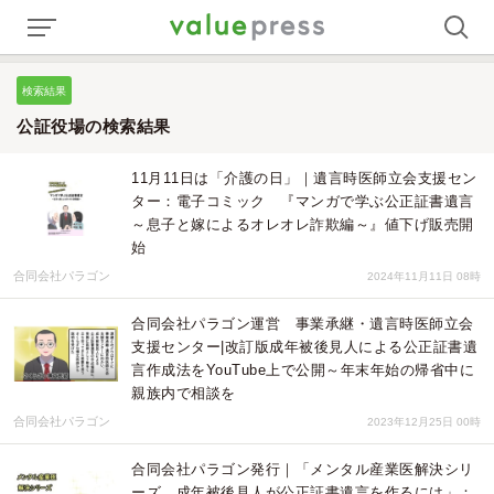
検索結果
公証役場の検索結果
11月11日は「介護の日」｜遺言時医師立会支援セン
ター：電子コミック 『マンガで学ぶ公正証書遺言
～息子と嫁によるオレオレ詐欺編～』値下げ販売開
始
合同会社パラゴン
2024年11月11日 08時
合同会社パラゴン運営 事業承継・遺言時医師立会
支援センター|改訂版成年被後見人による公正証書遺
言作成法をYouTube上で公開～年末年始の帰省中に
親族内で相談を
合同会社パラゴン
2023年12月25日 00時
合同会社パラゴン発行｜「メンタル産業医解決シリ
ーズ 成年被後見人が公正証書遺言を作るには」：