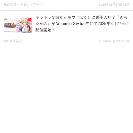
株式会社タイタン・アート
2025年03月17日 08時
キラキラな彼女がモブ（ぼく）に弟子入り？『きら
☆かの』がNintendo Switch™にて2025年3月27日に
配信開始！
iMel株式会社
2025年03月12日 15時
Guilty虜シリーズの『虜ノ麗～男の園に紛れこんだ
一輪の紅い花～』が『オトギフロンティア』に登
場！ コラボ記念毎日10連ガチャも開催中！
株式会社KMS
2025年02月10日 03時
「ユミアのアトリエ」×「秋葉原電気街まつり」が
タイアップ！「元気回復 秋葉原電気街まつり
2025」が2月1日（土）より開催
秋葉原電気街振興会
2025年01月27日 01時
恋と友情の純愛ラブコメADV『アマナツ～Perfect