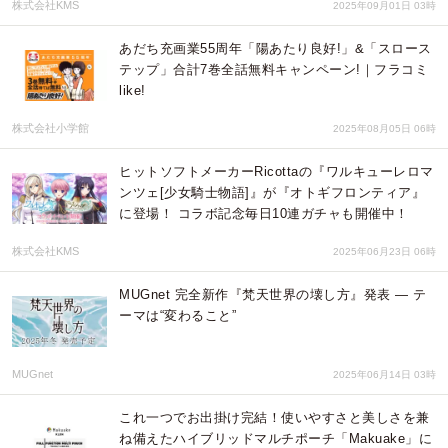
株式会社KMS
2025年09月01日 03時
あだち充画業55周年「陽あたり良好!」&「スロース
テップ」合計7巻全話無料キャンペーン!｜フラコミ
like!
株式会社小学館
2025年08月05日 06時
ヒットソフトメーカーRicottaの『ワルキューレロマ
ンツェ[少女騎士物語]』が『オトギフロンティア』
に登場！ コラボ記念毎日10連ガチャも開催中！
株式会社KMS
2025年06月23日 06時
MUGnet 完全新作『梵天世界の壊し方』発表 ― テ
ーマは“変わること”
MUGnet
2025年06月14日 03時
これ一つでお出掛け完結！使いやすさと美しさを兼
ね備えたハイブリッドマルチポーチ「Makuake」に