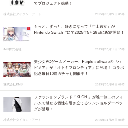
てプロジェクト始動！
株式会社タイタン・アート
2025年05月22日 05時
もっと、ずっと、好きになって『年上彼女』が
Nintendo Switch™にて2025年5月29日に配信開始！
iMel株式会社
2025年05月14日 15時
美少女PCゲームメーカー、Purple softwareの『ハ
ピメア』が『オトギフロンティア』に登場！ コラボ
記念毎日10連ガチャも開催中！
株式会社KMS
2025年05月08日 09時
ファッションブランド「KLON 」が唯一無二のフォ
ルムで魅せる個性を引き立てるワンショルダーバッ
グが登場！
株式会社タイタン・アート
2025年04月25日 08時