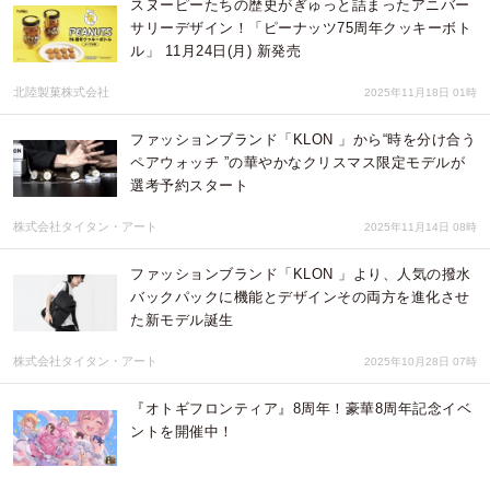
スヌーピーたちの歴史がぎゅっと詰まったアニバー
サリーデザイン！「ピーナッツ75周年クッキーボト
ル」 11月24日(月) 新発売
北陸製菓株式会社
2025年11月18日 01時
ファッションブランド「KLON 」から“時を分け合う
ペアウォッチ ”の華やかなクリスマス限定モデルが
選考予約スタート
株式会社タイタン・アート
2025年11月14日 08時
ファッションブランド「KLON 」より、人気の撥水
バックパックに機能とデザインその両方を進化させ
た新モデル誕生
株式会社タイタン・アート
2025年10月28日 07時
『オトギフロンティア』8周年！豪華8周年記念イベ
ントを開催中！