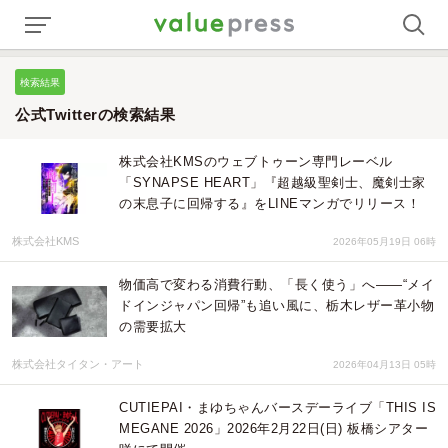
検索結果
公式Twitterの検索結果
株式会社KMSのウェブトゥーン専門レーベル
「SYNAPSE HEART」『超越級聖剣士、魔剣士家
の末息子に回帰する』をLINEマンガでリリース！
株式会社KMS
2026年05月19日 06時
物価高で変わる消費行動、「長く使う」へ——“メイ
ドインジャパン回帰”も追い風に、栃木レザー革小物
の需要拡大
株式会社タイタン・アート
2026年04月13日 05時
CUTIEPAI・まゆちゃんバースデーライブ「THIS IS
MEGANE 2026」2026年2月22日(日) 板橋シアター