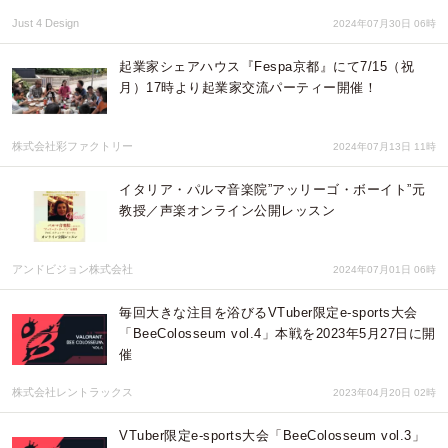
Just 4 Design
2024年07月30日 06時
起業家シェアハウス『Fespa京都』にて7/15（祝
月）17時より起業家交流パーティー開催！
株式会社彩ファクトリー
2024年07月13日 11時
イタリア・パルマ音楽院”アッリーゴ・ボーイト”元
教授／声楽オンライン公開レッスン
アンドビジョン株式会社
2024年07月01日 06時
毎回大きな注目を浴びるVTuber限定e-sports大会
「BeeColosseum vol.4」本戦を2023年5月27日に開
催
株式会社レントラックス
2023年04月20日 02時
VTuber限定e-sports大会「BeeColosseum vol.3」