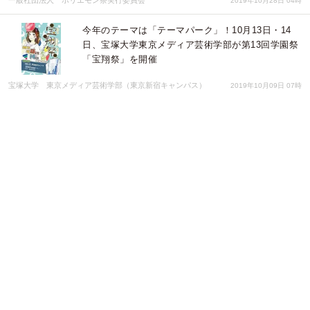
2019年10月28日 04時
今年のテーマは「テーマパーク」！10月13日・14
日、宝塚大学東京メディア芸術学部が第13回学園祭
「宝翔祭」を開催
宝塚大学 東京メディア芸術学部（東京新宿キャンパス）
2019年10月09日 07時
ラグビーW杯博多駅イベント、テーマソング歌手に
エリザヴェータ
Flower Army Records
2019年09月16日 01時
ラップバトル大会開催費用をクラウドファンディン
グします。
Ya Know My Steelo
2019年05月17日 09時
「日中友好新聞」、第14回中国人の日本語作文コン
クール最優秀受賞者の黄さんの作文など大きく紹介