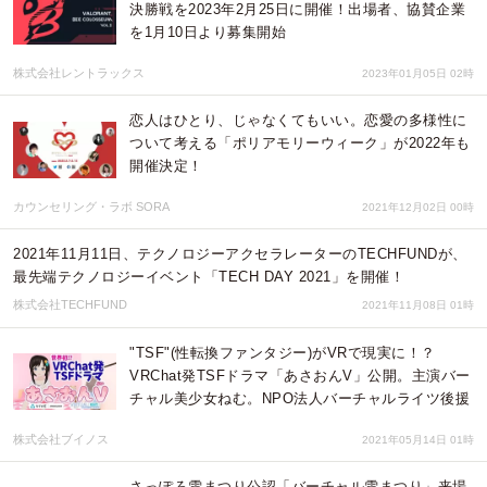
決勝戦を2023年2月25日に開催！出場者、協賛企業
を1月10日より募集開始
株式会社レントラックス
2023年01月05日 02時
恋人はひとり、じゃなくてもいい。恋愛の多様性に
ついて考える「ポリアモリーウィーク」が2022年も
開催決定！
カウンセリング・ラボ SORA
2021年12月02日 00時
2021年11月11日、テクノロジーアクセラレーターのTECHFUNDが、
最先端テクノロジーイベント「TECH DAY 2021」を開催！
株式会社TECHFUND
2021年11月08日 01時
"TSF"(性転換ファンタジー)がVRで現実に！？
VRChat発TSFドラマ「あさおんV」公開。主演バー
チャル美少女ねむ。NPO法人バーチャルライツ後援
株式会社ブイノス
2021年05月14日 01時
さっぽろ雪まつり公認「バーチャル雪まつり」来場