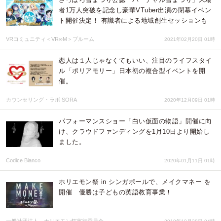
者1万人突破を記念し豪華VTuber出演の閉幕イベン
ト開催決定！ 有識者による地域創生セッションも
VRコミュニティ＜VR∞M＞ブルーム
2021年02月20日 01時
恋人は１人じゃなくてもいい、注目のライフスタイ
ル「ポリアモリー」日本初の複合型イベントを開
催。
カウンセリング・ラボ SORA
2020年12月09日 01時
パフォーマンスショー「白い仮面の物語」開催に向
け、クラウドファンディングを1月10日より開始し
ました。
Codice Bianco
2020年01月11日 01時
ホリエモン祭 in シンガポールで、メイクマネー を
開催 優勝は子どもの英語教育事業！
一般社団法人 ホリエモン祭実行委員会