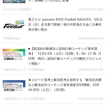
ラ」高鍋町で7月31日に実施
エイムネクスト株式会社
2025年07月25日 01時
電工ナビ presents RISE FireBall NAGOYA、5月11
日（日）名古屋で開催！初の中部地方大会に大﨑兄
弟が揃い踏み
TEAM株式会社
2025年04月28日 07時
■【新認知行動療法と認知行動コーチング基本講
座】「11月2-3日（土日）2日間」9：00~ 17:30（2
日間・両日）認知行動コーチングの翻訳プロジェク
ト開始！
一般社団法人コーチング心理学協会
2024年09月19日 03時
★スピード思考と解決思考を習得する「解決志向療
法と解決志向コーチング基本講座2024開催」10月
19-20日（土日）（2日間）
一般社団法人コーチング心理学協会
2024年09月12日 03時