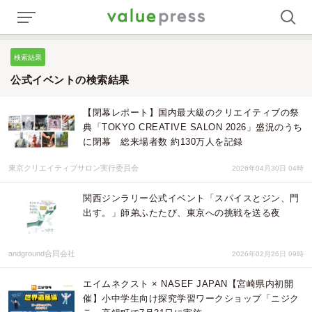
検索結果
公式イベントの検索結果
【閉幕レポート】国内最大級のクリエイティブの祭
典「TOKYO CREATIVE SALON 2026」盛況のうち
に閉幕 総来場者数 約130万人を記録
東京クリエイティブサロン実行委員会
2026年04月30日 04時
関西ジンラリー公式イベント「スパイスとジン、門
出す。」師弟ふたたび、東京への挑戦を送る夜
andground合同会社
2026年02月26日 09時
エイムネクスト × NASEF JAPAN【宮崎県内初開
催】小中学生向け探究学習ワークショップ「ニジク