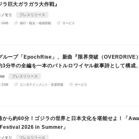
ジラ巨大ガラガラ大作戦』
ンノモリ
プレスリリース
 04時
旅行・観光・地域情報
サービス
グループ「EpochRise」、新曲『限界突破（OVERDRIVE
約3分半の全編を一本のバトルロワイヤル叙事詩として構成
ise
プレスリリース
 23時
エンタテインメント・音楽関連
サービス
から約60分！ゴジラの世界と日本文化を堪能せよ！「Awaj
Festival 2026 in Summer」
ンノモリ
プレスリリース