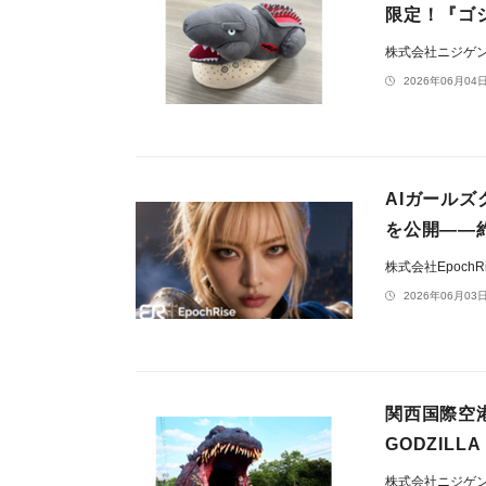
限定！『ゴ
株式会社ニジゲ
2026年06月04日
AIガールズ
を公開——
株式会社EpochR
2026年06月03日
関西国際空港
GODZILLA 
株式会社ニジゲ