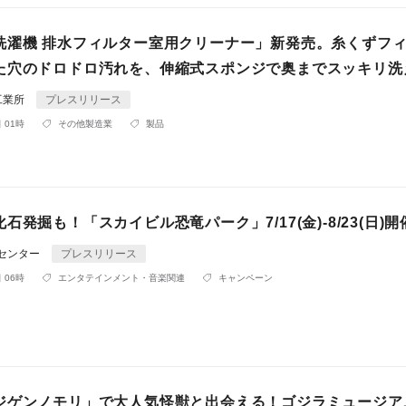
洗濯機 排水フィルター室用クリーナー」新発売。糸くずフ
た穴のドロドロ汚れを、伸縮式スポンジで奥までスッキリ洗
工業所
プレスリリース
 01時
その他製造業
製品
石発掘も！「スカイビル恐竜パーク」7/17(金)-8/23(日)開
Rセンター
プレスリリース
 06時
エンタテインメント・音楽関連
キャンペーン
ジゲンノモリ」で大人気怪獣と出会える！ゴジラミュージア