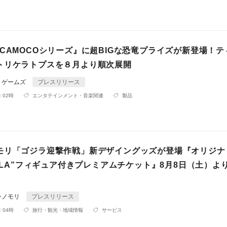
CAMOCOシリーズ』に超BIGな恐竜プライズが新登場！テ
トリケラトプスを８月より順次展開
リゲームズ
プレスリリース
 02時
エンタテインメント・音楽関連
製品
モリ「ゴジラ迎撃作戦」新デザイングッズが登場『オリジナ
ILLA”フィギュア付きプレミアムチケット』8月8日（土）よ
ンノモリ
プレスリリース
 04時
旅行・観光・地域情報
サービス