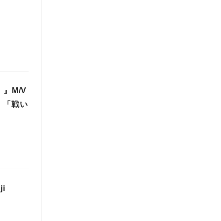
）』M/V
、「戦い
i