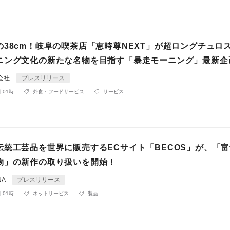
の38cm！岐阜の喫茶店「恵時尊NEXT」が超ロングチュロ
ニング文化の新たな名物を目指す「暴走モーニング」最新企
式会社
プレスリリース
 01時
外食・フードサービス
サービス
伝統工芸品を世界に販売するECサイト「BECOS」が、「
物」の新作の取り扱いを開始！
NA
プレスリリース
 01時
ネットサービス
製品