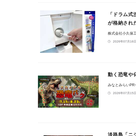
「ドラム式
が格納され
株式会社小久保
2026年07月16日
動く恐竜や化
みなとみらいP
2026年07月15日
淡路島「ニ