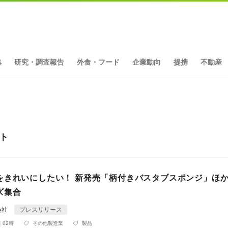
集
研究・調査報告
外食・フード
企業動向
提携
不動産
ット
をきれいにしたい！ 新発売「柄付きバスタブスポンジ」ほ
ズ集合
会社
プレスリリース
 02時
その他製造業
製品