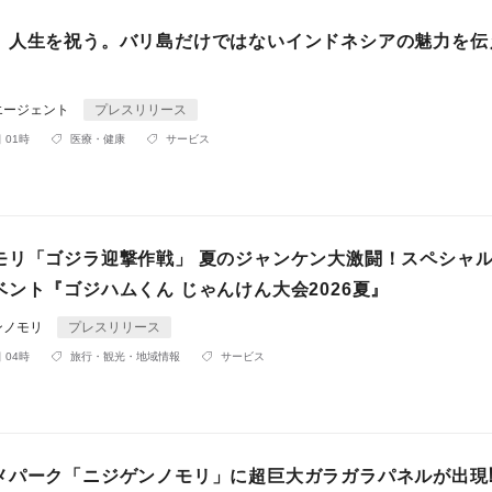
、人生を祝う。バリ島だけではないインドネシアの魅力を伝
エージェント
プレスリリース
 01時
医療・健康
サービス
モリ「ゴジラ迎撃作戦」 夏のジャンケン大激闘！スペシャ
ント『ゴジハムくん じゃんけん大会2026夏』
ンノモリ
プレスリリース
 04時
旅行・観光・地域情報
サービス
メパーク「ニジゲンノモリ」に超巨大ガラガラパネルが出現