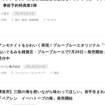
』 事前予約特典第3弾
ンノモリ
プレスリリース
 05時
旅行・観光・地域情報
サービス
アンモナイトをかわいく再現！ブルーブルーエオリジナル「
ぬいぐるみを雑貨店・ブルーブルーエで7月28日～発売開始 
受付中
ジャパン株式会社
プレスリリース
 02時
ファッション・ビューティー
製品
醸造所】三陸の海を想いながら味わってほしい。岩手生まれ
「ベアレン イーハトーブの海」発売開始