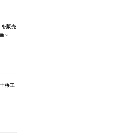
スを販売
画～
富士桜工