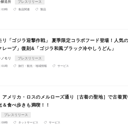
ン醸造所
プレスリリース
 03時
食品関連
製品
モリ「ゴジラ迎撃作戦」 夏季限定コラボフード登場！人気
クレープ」復刻&「ゴジラ和風ブラック冷やしうどん」
ンノモリ
プレスリリース
 01時
旅行・観光・地域情報
サービス
】アメリカ・ロスのメルローズ通り［古着の聖地］で古着買
光＆食べ歩きも満喫！！
プレスリリース
 09時
ネットサービス
サービス