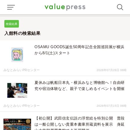
検索結果
入館料の検索結果
OSAMU GOODS誕生50周年記念全国巡回展が横浜
から8/1(土)スタート
みなとみらいPRセンター
2026年07月28日 06時
夏休みは帆船日本丸・横浜みなと博物館へ！自由研
究や宿泊体験など、親子で楽しめるイベントを開催
みなとみらいPRセンター
2026年07月15日 06時
【初公開】武田信玄伝説の浮世絵を特別公開 普段
は一般公開しない貴重本書庫所蔵資料を展示 身延