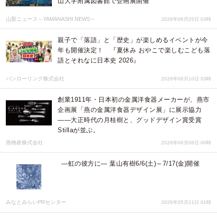
山大学附属図書館で企画展開催
山梨ニュース～YAMANASHI NEWS～
2026年06月25日 03時
親子で「落語」と「歴史」が楽しめるイベントが今
年も開催決定！ 『夏休み おやこで楽しむこども落
語とそれなに日本史 2026』
パンローリング株式会社
2026年06月10日 03時
創業1911年・日本初の金属洋食器メーカーが、燕市
企画展「燕の金属洋食器デザイン展」に展示協力
——大正時代の月桂樹と、グッドデザイン賞受賞
Stillaが並ぶ。
燕物産株式会社
2026年06月08日 00時
―虹の彼方に― 葉山有樹6/6(土)～7/17(金)開催
みなとみらいPRセンター
2026年05月21日 01時