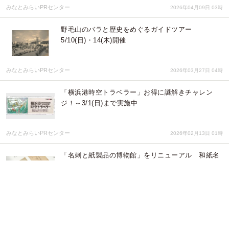
みなとみらいPRセンター
2026年04月09日 03時
野毛山のバラと歴史をめぐるガイドツアー
5/10(日)・14(木)開催
みなとみらいPRセンター
2026年03月27日 04時
「横浜港時空トラベラー」お得に謎解きチャレン
ジ！～3/1(日)まで実施中
みなとみらいPRセンター
2026年02月13日 01時
「名刺と紙製品の博物館」をリニューアル 和紙名
刺・活版印刷名刺に加え、幕末〜明治の官僚・平井
希昌の実物名刺を公開
株式会社山櫻
2026年02月09日 02時
Perfume COSTUME MUSEUM FINAL EDITION全
国巡回のグランドフィナーレをそごう美術館で開