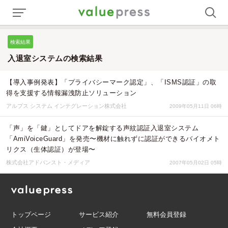
検索結果
入退室システムの検索結果
【導入事例発表】「プライバシーマーク認定」、「ISMS認証」の取
得を支援する情報漏洩防止ソリューション
アルプス システム インテグレーション株式会社
2009年05月11日 06時
「声」を「鍵」としてドアを解錠する声紋認証入退室システム
「AmiVoiceGuard」を発売〜機材に触れずに認証ができるバイオメト
リクス（生体認証）が登場〜
株式会社アドバンスト・メディア
2007年05月02日 05時
トップページ
サービス紹介
無料会員登録