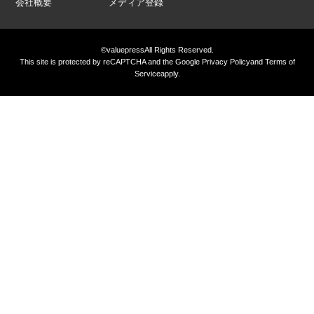
会社概要
メディア登録
©valuepress
All Rights Reserved.
This site is protected by reCAPTCHA and the Google
Privacy Policy
and
Terms of
Service
apply.