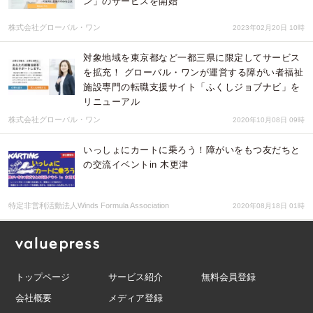
ン」のサービスを開始
株式会社グローバル・ワン
2023年02月20日 10時
対象地域を東京都など一都三県に限定してサービス
を拡充！ グローバル・ワンが運営する障がい者福祉
施設専門の転職支援サイト「ふくしジョブナビ」を
リニューアル
株式会社グローバル・ワン
2020年10月08日 09時
いっしょにカートに乗ろう！障がいをもつ友だちと
の交流イベントin 木更津
特定非営利活動法人Winds Formula Association
2020年08月18日 01時
トップページ
サービス紹介
無料会員登録
会社概要
メディア登録