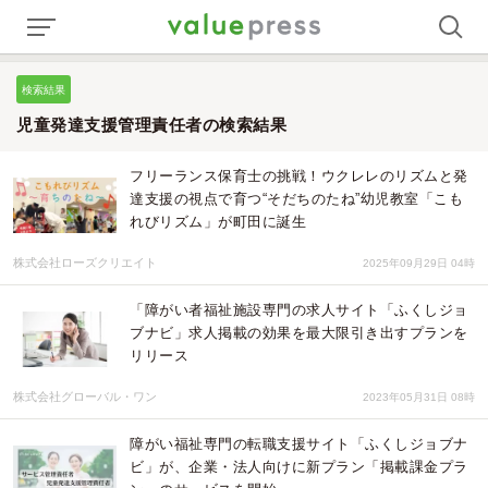
検索結果
児童発達支援管理責任者の検索結果
フリーランス保育士の挑戦！ウクレレのリズムと発
達支援の視点で育つ“そだちのたね”幼児教室「こも
れびリズム」が町田に誕生
株式会社ローズクリエイト
2025年09月29日 04時
「障がい者福祉施設専門の求人サイト「ふくしジョ
ブナビ」求人掲載の効果を最大限引き出すプランを
リリース
株式会社グローバル・ワン
2023年05月31日 08時
障がい福祉専門の転職支援サイト「ふくしジョブナ
ビ」が、企業・法人向けに新プラン「掲載課金プラ