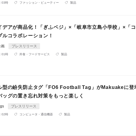
 03時
ファッション・ビューティー
製品
イデアが商品化！「ぎふベジ」×「岐阜市立島小学校」×「
プルコラボレーション！
企画
プレスリリース
 01時
外食・フードサービス
製品
の紛失防止タグ「FO6 Football Tag」がMakuakeに
バッグの置き忘れ対策をもっと楽しく
gs
プレスリリース
 02時
コンピュータ・通信機器
製品