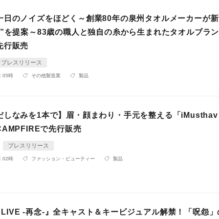
一日のノイズをほどく～創業80年の泉州タオルメーカーが新
慣”を提案～83歳の職人と独自の糸から生まれたタオルブラ
先行販売
プレスリリース
 05時
その他製造業
製品
しなみを1本で】眉・顔まわり・手元を整える「iMusthav 2-
AMPFIREで先行販売
プレスリリース
 02時
ファッション・ビューティー
製品
E LIVE -再念-』全キャスト＆キービジュアル解禁！「呪怨