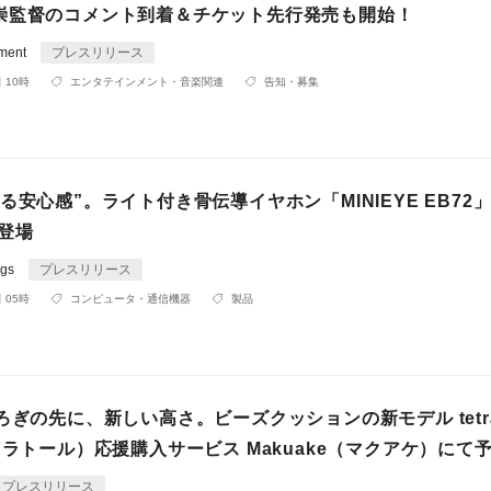
崇監督のコメント到着＆チケット先行発売も開始！
nment
プレスリリース
 10時
エンタテインメント・音楽関連
告知・募集
る安心感”。ライト付き骨伝導イヤホン「MINIEYE EB72
に登場
gs
プレスリリース
 05時
コンピュータ・通信機器
製品
ろぎの先に、新しい高さ。ビーズクッションの新モデル tetr
トラトール）応援購入サービス Makuake（マクアケ）にて
プレスリリース