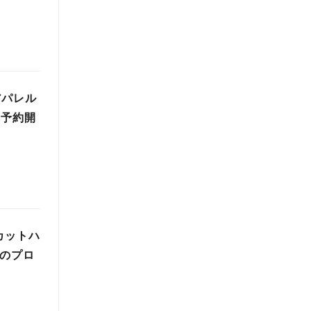
アパレル
て予約開
カットハ
グのプロ