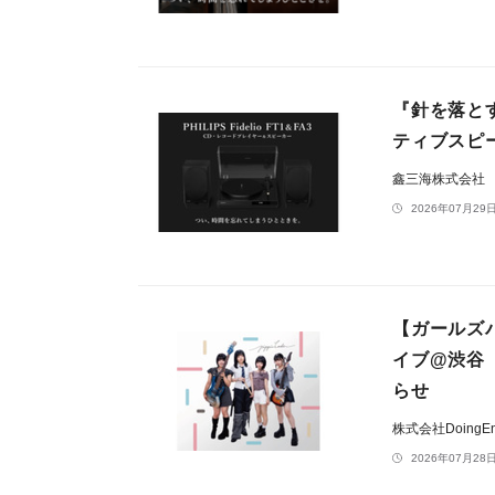
『針を落とす
ティブスピ
鑫三海株式会社
2026年07月29日
【ガールズバ
イブ@渋谷
らせ
株式会社DoingEnt
2026年07月28日