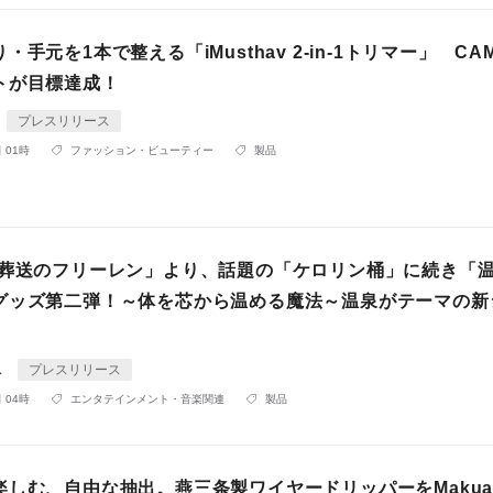
手元を1本で整える「iMusthav 2-in-1トリマー」 CAM
トが目標達成！
プレスリリース
 01時
ファッション・ビューティー
製品
「葬送のフリーレン」より、話題の「ケロリン桶」に続き「
グッズ第二弾！～体を芯から温める魔法～温泉がテーマの新
ス
プレスリリース
 04時
エンタテインメント・音楽関連
製品
楽しむ、自由な抽出。燕三条製ワイヤードリッパーをMakua