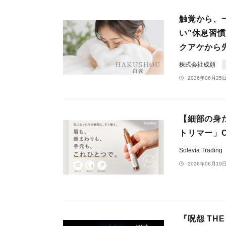
触覚から、
い”休息習
クアケから
株式会社成願
2026年06月25日
【細部の身だ
トリマー」C
Solevia Trading
2026年06月19日
『呪怨 TH