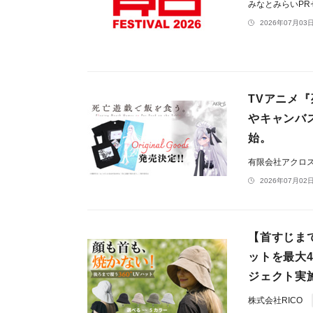
みなとみらいP
2026年07月03日
TVアニメ
やキャンバス
始。
有限会社アクロ
2026年07月02日
【首すじま
ットを最大
ジェクト実
株式会社RICO