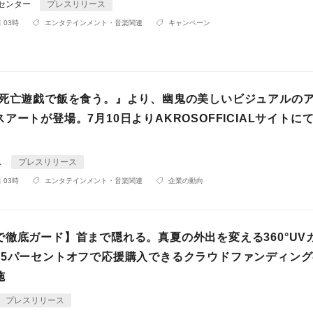
Rセンター
プレスリリース
 03時
エンタテインメント・音楽関連
キャンペーン
『死亡遊戯で飯を食う。』より、幽鬼の美しいビジュアルの
アートが登場。7月10日よりAKROSOFFICIALサイトに
ス
プレスリリース
 03時
エンタテインメント・音楽関連
企業の動向
で徹底ガード】首まで隠れる。真夏の外出を変える360°UV
45パーセントオフで応援購入できるクラウドファンディン
施
プレスリリース