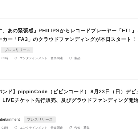
、あの緊張感』PHILIPSからレコードプレーヤー「FT1
ーカー「FA3」のクラウドファンディングが本日スタート！
プレスリリース
 05時
エンタテインメント・音楽関連
製品
ンド】pippinCode（ピピンコード） 8月23日（日）デ
 LIVEチケット先行販売、及びグラウドファンディング開
ertainment
プレスリリース
 04時
エンタテインメント・音楽関連
告知・募集