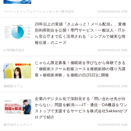
ベーシックインフォメーションセンター株式会社
2026年08月04日 07時
20年以上の実績『さぶみっと！メール配信』、業種
別利用割合を公開！専門サービス・一般法人・ITか
ら官公庁まで広く活用される「シンプルで確実な情
報伝達」のニーズ
e-365株式会社
2026年08月04日 06時
じゃらん限定募集！催眠術を学びながら体験できる
「催眠術スクール初級コース＆催眠術師の喋り方講
座＋催眠術体験」を催眠の日(31日)に開催
催眠術カフェ
2026年08月04日 03時
企業のデジタル化で深刻化する「問い合わせ先が分
からない」問題を解消――IT・通信・OA機器をワン
ストップで支援するサービスを株式会社Sekkenがブ
ログで紹介
株式会社エムディー
2026年08月04日 01時