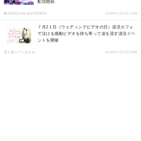
配信開始
株式会社Code and DESIGN
2026年07月22日 01時
７月2１日（ウェディングビデオの日）涙活カフェ
で泣ける感動ビデオを持ち寄って涙を流す涙活イベ
ントを開催
涙と旅カフェあかね
2026年07月21日 06時
販売調査：東京は和紅茶割り・北海道は炭酸割りが
好評！5つの割り方が選べる『coffee mafia』のレモ
ネード人気ランキングを発表
株式会社favy
2026年07月17日 06時
四半期ごとの企業動向を分析した最新レポートを公
開 「TSR経済動向調査（2026年6月調査）」分析レ
ポートをリリース
株式会社東京商工リサーチ
2026年07月17日 03時