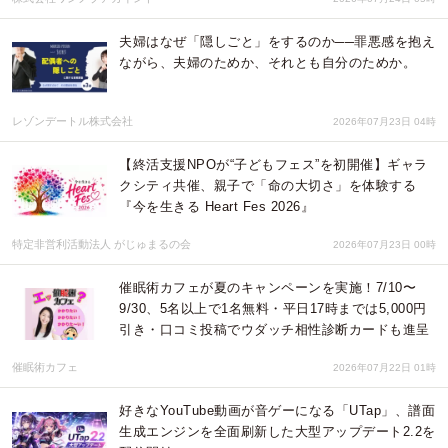
夫婦はなぜ「隠しごと」をするのか──罪悪感を抱え
ながら、夫婦のためか、それとも自分のためか。
レゾンデートル株式会社
2026年07月23日 04時
【終活支援NPOが“子どもフェス”を初開催】ギャラ
クシティ共催、親子で「命の大切さ」を体験する
『今を生きる Heart Fes 2026』
特定非営利活動法人 がじゅまるの会
2026年07月23日 00時
催眠術カフェが夏のキャンペーンを実施！7/10〜
9/30、5名以上で1名無料・平日17時までは5,000円
引き・口コミ投稿でウダッチ相性診断カードも進呈
催眠術カフェ
2026年07月22日 01時
好きなYouTube動画が音ゲーになる「UTap」、譜面
生成エンジンを全面刷新した大型アップデート2.2を