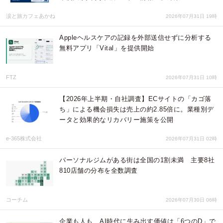
涙と旅カフェあかね
2026年07月31日 19時
Appleヘルスケアの記録を外部送信せずに分析する
無料アプリ「Vital」を提供開始
FTZ
2026年07月31日 10時
【2026年上半期・自社調査】ECサイトの「カゴ落
ち」による機会損失は売上の約2.85倍に。業種別デ
ータと効果的なリカバリー施策を公開
e-365株式会社
2026年07月31日 02時
パーソナルジムがある街は全国の1割未満 主要8社
810店舗の分布を全数調査
コーチム
2026年07月30日 06時
企業も人も、AI時代に生み出す価値は「6つのD」で