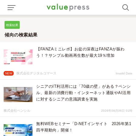
検索結果
傾向の検索結果
【FANZAミニレポ】お盆の深夜はFANZAが賑わ
う！？サンプル動画再生数が最大19％増加
株式会社デジタルコマース
NEW
Invalid Date
シニアのIT利活用には「70歳の壁」がある？ペンシ
ル、最新の消費行動・インターネット通販やAI活用
に対するシニアの意識調査を実施
株式会社ペンシル
2026年08月06日 01時
無料WEBセミナー「D-NETインサイト 2026年第1
四半期動向」開催！