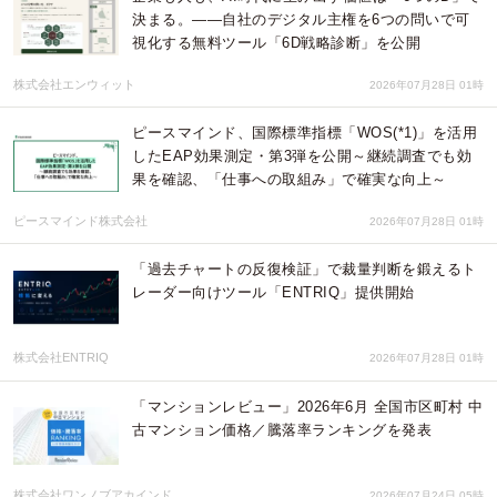
決まる。——自社のデジタル主権を6つの問いで可
視化する無料ツール「6D戦略診断」を公開
株式会社エンウィット
2026年07月28日 01時
ピースマインド、国際標準指標「WOS(*1)」を活用
したEAP効果測定・第3弾を公開～継続調査でも効
果を確認、「仕事への取組み」で確実な向上～
ピースマインド株式会社
2026年07月28日 01時
「過去チャートの反復検証」で裁量判断を鍛えるト
レーダー向けツール「ENTRIQ」提供開始
株式会社ENTRIQ
2026年07月28日 01時
「マンションレビュー」2026年6月 全国市区町村 中
古マンション価格／騰落率ランキングを発表
株式会社ワンノブアカインド
2026年07月24日 05時