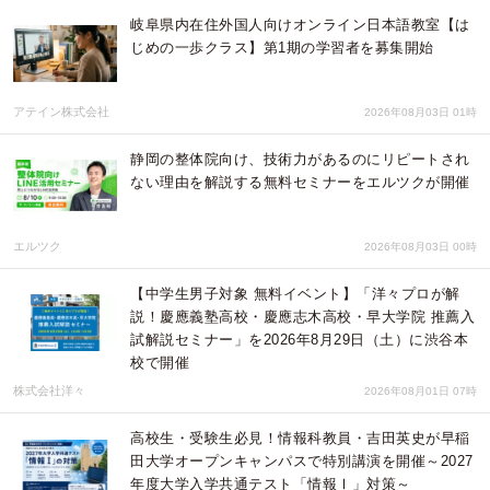
岐阜県内在住外国人向けオンライン日本語教室【は
じめの一歩クラス】第1期の学習者を募集開始
アテイン株式会社
2026年08月03日 01時
静岡の整体院向け、技術力があるのにリピートされ
ない理由を解説する無料セミナーをエルツクが開催
エルツク
2026年08月03日 00時
【中学生男子対象 無料イベント】「洋々プロが解
説！慶應義塾高校・慶應志木高校・早大学院 推薦入
試解説セミナー」を2026年8月29日（土）に渋谷本
校で開催
株式会社洋々
2026年08月01日 07時
高校生・受験生必見！情報科教員・吉田英史が早稲
田大学オープンキャンパスで特別講演を開催～2027
年度大学入学共通テスト「情報Ⅰ」対策～