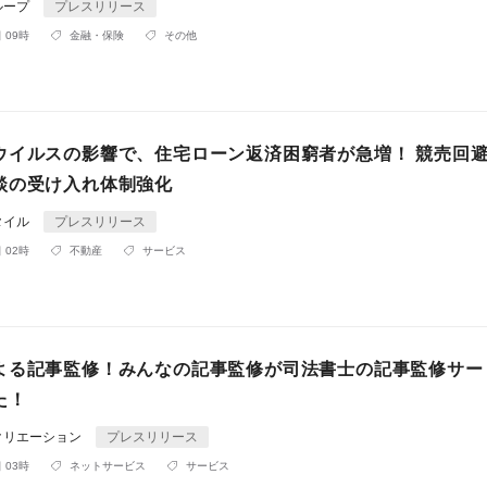
ループ
プレスリリース
 09時
金融・保険
その他
ウイルスの影響で、住宅ローン返済困窮者が急増！ 競売回
談の受け入れ体制強化
タイル
プレスリリース
 02時
不動産
サービス
よる記事監修！みんなの記事監修が司法書士の記事監修サー
た！
クリエーション
プレスリリース
 03時
ネットサービス
サービス