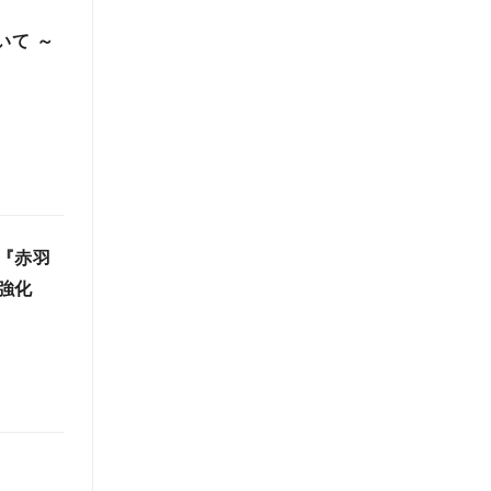
いて ～
『赤羽
強化