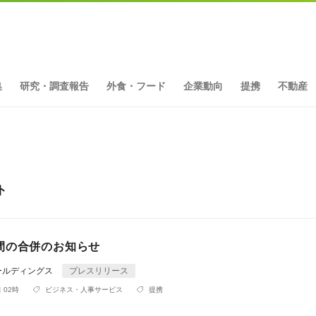
集
研究・調査報告
外食・フード
企業動向
提携
不動産
ト
間の合併のお知らせ
ールディングス
プレスリリース
 02時
ビジネス・人事サービス
提携