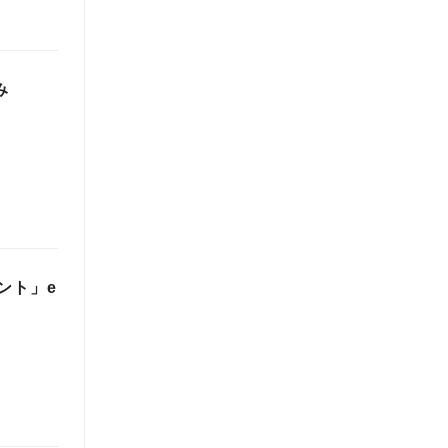
み
ント」e