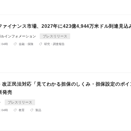
ァイナンス市場、2027年に423億4,944万米ドル到達見込
バルインフォメーション
プレスリリース
 04時
金融・保険
研究・調査報告
ビキ 改正民法対応「見てわかる担保のしくみ・担保設定のポイ
新発売
キ
プレスリリース
 04時
教育
製品