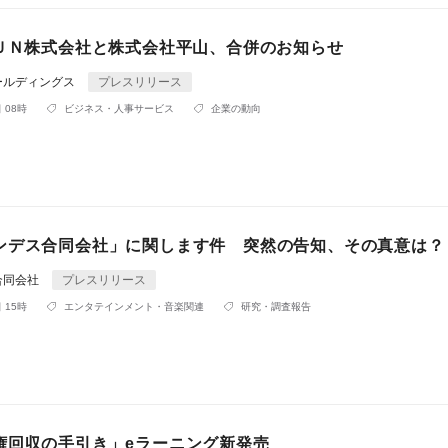
ＦＵＮ株式会社と株式会社平山、合併のお知らせ
ールディングス
プレスリリース
 08時
ビジネス・人事サービス
企業の動向
ンデス合同会社」に関します件 突然の告知、その真意は？
合同会社
プレスリリース
 15時
エンタテインメント・音楽関連
研究・調査報告
権回収の手引き」eラーニング新発売