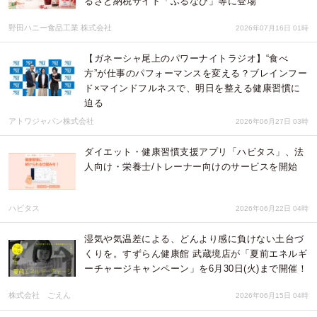
るさと納税サイト「ふるなび」等に登場
野田ハニー食品工業 株式会社
2026年07月16日 01時
【ガネーシャ尾上のパワーナイトラジオ】“食べ
方”が仕事のパフォーマンスを変える？ブレインフー
ド×マインドフルネスで、明日を整える健康習慣に
迫る
アトワジャパン株式会社
2026年06月27日 03時
ダイエット・健康習慣支援アプリ「ハビタス」、法
人向け・栄養士/トレーナー向けのサービスを開始
ハビタス
2026年06月22日 04時
湿気や気温差による、どんより感に負けない土台づ
くりを。すずらん健康館 武蔵境店が「夏前エネルギ
ーチャージキャンペーン」を6月30日(火)まで開催！
株式会社 ごえん
2026年06月15日 04時