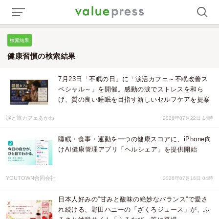
検索結果
健康習慣の検索結果
7月23日「不眠の日」に「涙活カフェ～不眠改善ス
ペシャル～」を開催。感動の涙でストレスを和ら
げ、質の良い睡眠を目指す新しいセルフケアを提案
涙と旅カフェあかね
2026年07月22日 14時
睡眠・食事・運動を一つの健康スコアに、iPhone向
けAI健康管理アプリ「ヘルシェア」を提供開始
YOUTOWN合同会社
2026年07月16日 04時
日本人好みの“甘みと酸味の絶妙なバランス”で愛さ
れ続ける、野田ハニーの「ざくろジュース」が、ふ