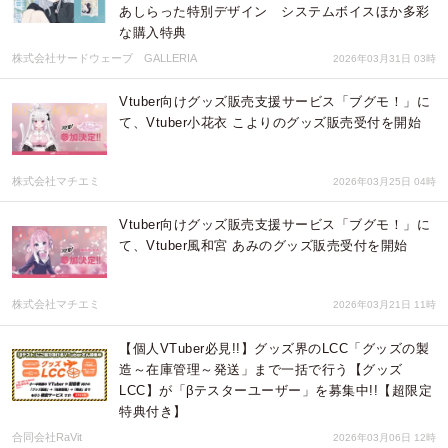
あしらった特別デザイン システムボイスほか多彩
な購入特典
株式会社サードウェーブ GALLERIA
2026年03月31日 03時
Vtuber向けグッズ販売支援サービス「ブグモ！」に
て、Vtuber小花衣 こよりのグッズ販売受付を開始
株式会社マチエミ
2026年03月25日 04時
Vtuber向けグッズ販売支援サービス「ブグモ！」に
て、Vtuber風和宮 あみのグッズ販売受付を開始
株式会社マチエミ
2026年03月21日 11時
【個人VTuber必見!!】グッズ界のLCC「グッズの製
造～在庫管理～発送」まで一括で行う【グッズ
LCC】が「βテスターユーザー」を募集中!!【超限定
特典付き】
合同会社RaVit
2026年03月06日 12時