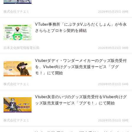
株式会社マチエミ
2026年05月25日 09時
VTuber事務所「にぶヲタVぷろだくしょん」が今永
さららとプロキシ契約を締結
日本文化御宅情報電伝局
2026年05月23日 08時
Vtuberダディ・ワンダーメイカーのグッズ販売受付
を、Vtuber向けグッズ販売支援サービス「ブグ
モ！」にて開始
株式会社マチエミ
2026年05月22日 04時
Vtuber灰音のいづのグッズ販売受付をVtuber向けグ
ッズ販売支援サービス「ブグモ！」にて開始
株式会社マチエミ
2026年05月01日 09時