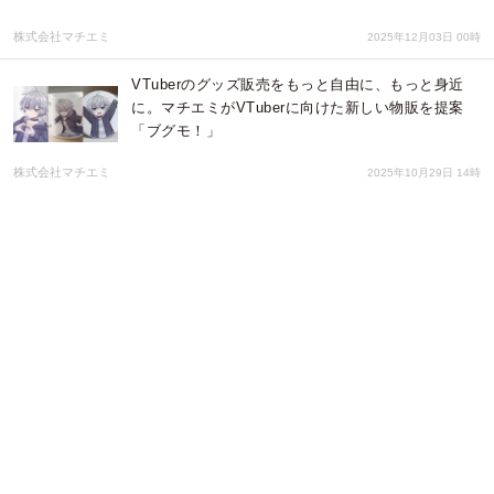
株式会社マチエミ
2025年12月03日 00時
VTuberのグッズ販売をもっと自由に、もっと身近
に。マチエミがVTuberに向けた新しい物販を提案
「ブグモ！」
株式会社マチエミ
2025年10月29日 14時
星街すいせい 経済誌Forbes「30 UNDER 30」に選
出、VTuberとして初の表紙グラビアに！ 推薦した
バーチャル美少女ねむのコラム掲載
株式会社ブイノス
2025年08月25日 22時
【GALLERIA】『碧依さくら応援キャンペーンモデ
ル』期間限定販売開始 ご本人直筆サイン入りグッ
ズなど豪華賞品が抽選で当たるキャンペーン開催
株式会社サードウェーブ GALLERIA
2024年12月20日 06時
両声類校VSボイチェン校、禁断のメタバース姉妹校