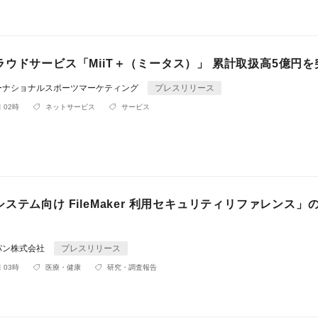
ウドサービス「MiiT＋（ミータス）」 累計取扱高5億円を
ーナショナルスポーツマーケティング
プレスリリース
 02時
ネットサービス
サービス
ステム向け FileMaker 利用セキュリティリファレンス」
パン株式会社
プレスリリース
 03時
医療・健康
研究・調査報告