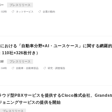
バー
プレスリリース
 02時
ネットサービス
企業の動向
米国における「自動車分野×AI・ユースケース」に関する網羅
110社×326枚付き）
総研
プレスリリース
 04時
自動車・自動車部品
研究・調査報告
ウド型PBXサービスを提供するCloco株式会社、Grandstr
ジョニングサービスの提供を開始
プレスリリース