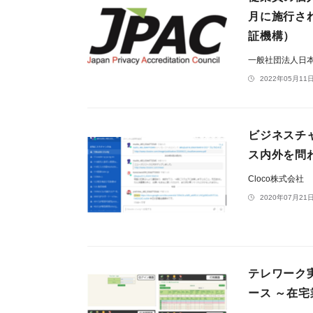
月に施行さ
証機構）
一般社団法人日
2022年05月11日
ビジネス
ス内外を問
Cloco株式会社
2020年07月21日
テレワーク
ース ～在