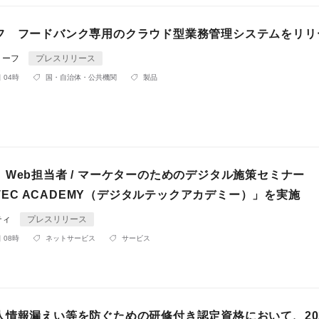
フ フードバンク専用のクラウド型業務管理システムをリリ
リーフ
プレスリリース
 04時
国・自治体・公共機関
製品
Web担当者 / マーケターのためのデジタル施策セミナー
ALTEC ACADEMY（デジタルテックアカデミー）」を実施
ティ
プレスリリース
 08時
ネットサービス
サービス
人情報漏えい等を防ぐための研修付き認定資格において、202