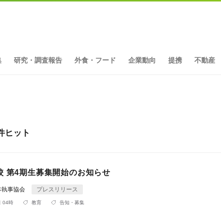
集
研究・調査報告
外食・フード
企業動向
提携
不動産
件ヒット
校 第4期生募集開始のお知らせ
本執事協会
プレスリリース
 04時
教育
告知・募集