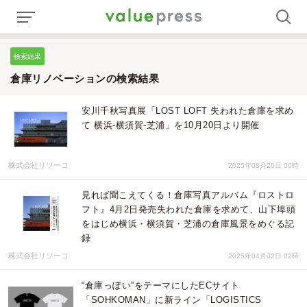
検索結果
倉庫リノベーションの検索結果
安川千秋写真展「LOST LOFT 失われた倉庫を求め
て 横浜-横須賀-芝浦」を10月20日より開催
株式会社リソーコ
2025年08月20日 00時
見れば聞こえてくる！倉庫写真アルバム『ロストロ
フト』4月2日発売失われた倉庫を求めて、山下埠頭
をはじめ横浜・横須賀・芝浦の倉庫風景をめぐる記
録
株式会社リソーコ
2025年04月02日 02時
“倉庫っぽい”をテーマにしたECサイト
「SOHKOMAN」に新ライン「LOGISTICS