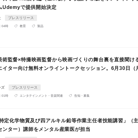
Udemyで提供開始決定
社
プレスリリース
 04時
教育
製品
美術監督×特撮映画監督から映画づくりの舞台裏を直接聞け
エイター向け無料オンライントークセッション。6月30日（
ーズ
プレスリリース
 01時
エンタテインメント・音楽関連
告知・募集
度「特定化学物質及び四アルキル鉛等作業主任者技能講習」（
センター）講師をメンタル産業医が担当