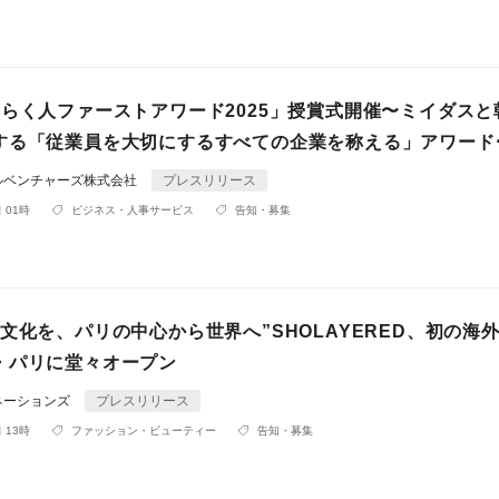
たらく人ファーストアワード2025」授賞式開催〜ミイダスと
する「従業員を大切にするすべての企業を称える」アワード
ルベンチャーズ株式会社
プレスリリース
 01時
ビジネス・人事サービス
告知・募集
文化を、パリの中心から世界へ”SHOLAYERED、初の海
・パリに堂々オープン
ネーションズ
プレスリリース
 13時
ファッション・ビューティー
告知・募集