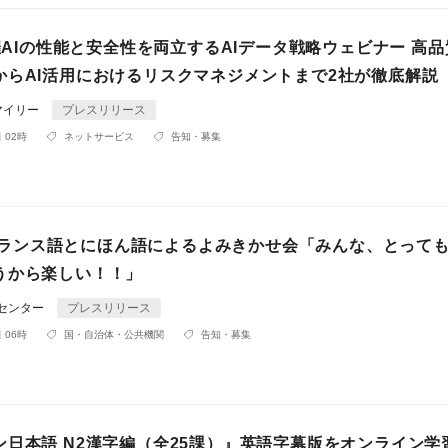
開催AIの性能と安全性を両立するAIデータ戦略ウェビナー 高
からAI活用におけるリスクマネジメントまで2社が徹底解説
マイリー
プレスリリース
 02時
ネットサービス
告知・募集
土)フランス語とにほん語によるよみきかせ会「みんな、とって
うから楽しい！！」
Rセンター
プレスリリース
 06時
国・自治体・公共機関
告知・募集
ン日本語 N2漢字編（全25課）』英語字幕版をオンライン学