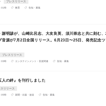
ン
プレスリリース
 01時
教育
告知・募集
・謝明諺が、山崎比呂志、大友良英、須川崇志と共に刻む、
ブ音源が7月2日全国リリース。6月23日〜25日、発売記念
プレスリリース
 03時
エンタテインメント・音楽関連
告知・募集
五人の絆』を刊行しました
レスリリース
 05時
新聞・出版・放送
告知・募集