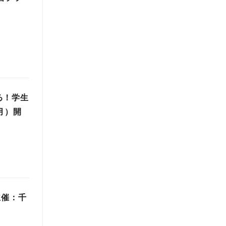
る！学生
月）開
主催：千