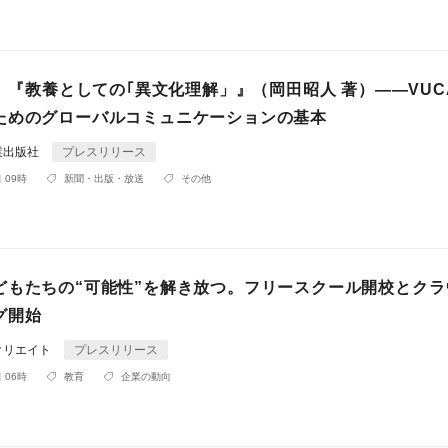
売】『教養としての｢異文化理解」』（岡田昭人 著）——VUC
ためのグローバルコミュニケーションの基本
業出版社
プレスリリース
 09時
新聞・出版・放送
その他
どもたちの“可能性”を解き放つ。フリースクール開校とクラ
グ開始
クリエイト
プレスリリース
 06時
教育
企業の動向