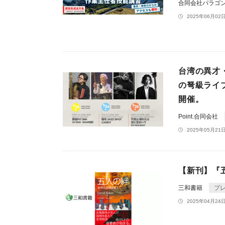
合同会社パラゴ
2025年06月02日
台湾の異才
の弩級ライ
開催。
Point.合同会社
2025年05月21日
【新刊】『
三和書籍
プ
2025年04月24日