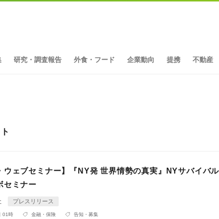
集
研究・調査報告
外食・フード
企業動向
提携
不動産
ット
・ウェブセミナー】『NY発 世界情勢の真実』NYサバイバル
ボセミナー
社
プレスリリース
 01時
金融・保険
告知・募集