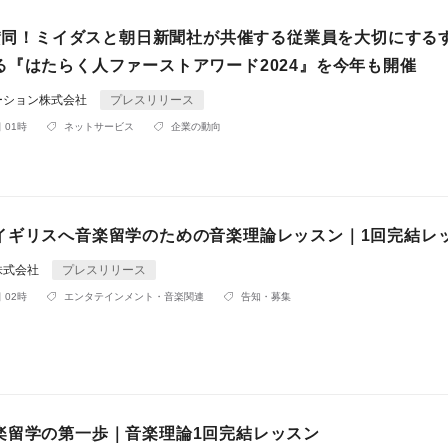
社が賛同！ミイダスと朝日新聞社が共催する従業員を大切にする
る『はたらく人ファーストアワード2024』を今年も開催
ーション株式会社
プレスリリース
 01時
ネットサービス
企業の動向
イギリスへ音楽留学のための音楽理論レッスン｜1回完結レ
株式会社
プレスリリース
 02時
エンタテインメント・音楽関連
告知・募集
楽留学の第一歩｜音楽理論1回完結レッスン