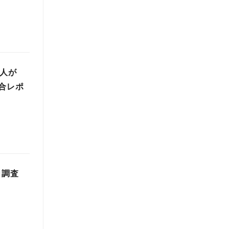
求人が
割合レポ
向調査