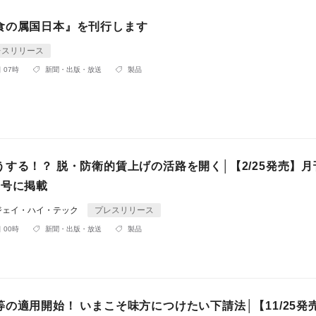
食の属国日本』を刊行します
レスリリース
 07時
新聞・出版・放送
製品
する！？ 脱・防衛的賃上げの活路を開く│【2/25発売】
月号に掲載
ジェイ・ハイ・テック
プレスリリース
 00時
新聞・出版・放送
製品
の適用開始！ いまこそ味方につけたい下請法│【11/25発