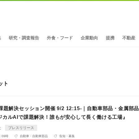
集
研究・調査報告
外食・フード
企業動向
提携
不動産
ット
課題解決セッション開催 9/2 12:15-｜自動車部品・金属部
ジカルAIで課題解決！誰もが安心して長く働ける工場』
社
プレスリリース
 09時
自動車・自動車部品
告知・募集