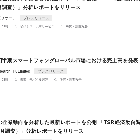
3月調査）」分析レポートをリリース
工リサーチ
プレスリリース
 02時
ビジネス・人事サービス
研究・調査報告
第4四半期スマートフォングローバル市場における売上高を発表
search HK Limited
プレスリリース
 03時
携帯、モバイル関連
研究・調査報告
の企業動向を分析した最新レポートを公開 「TSR経済動向
12月調査）」分析レポートをリリース