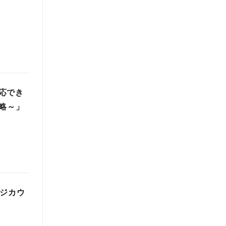
応でき
略～」
レジカウ