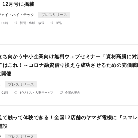
』12月号に掲載
ジェイ・ハイ・テック
プレスリリース
 00時
新聞・出版・放送
製品
立ち向かう中小企業向け無料ウェブセミナー「資材高騰に対
略”はこれ！～コロナ融資借り換えを成功させるための売価戦
に開催
社
プレスリリース
 01時
ビジネス・人事サービス
企業の動向
見て触って体験できる！全国12店舗のヤマダ電機に『スマ
開設
ジ
プレスリリース