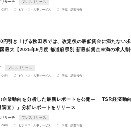
工リサーチ
プレスリリース
 03時
ビジネス・人事サービス
研究・調査報告
80円引き上げる秋田県では、改定後の最低賃金に満たない
で全国最大【2025年9月度 都道府県別 新最低賃金未満の求人
グ
プレスリリース
 04時
ビジネス・人事サービス
研究・調査報告
の企業動向を分析した最新レポートを公開― 「TSR経済動
6月調査）」分析レポートをリリース
工リサーチ
プレスリリース
 06時
ビジネス・人事サービス
研究・調査報告