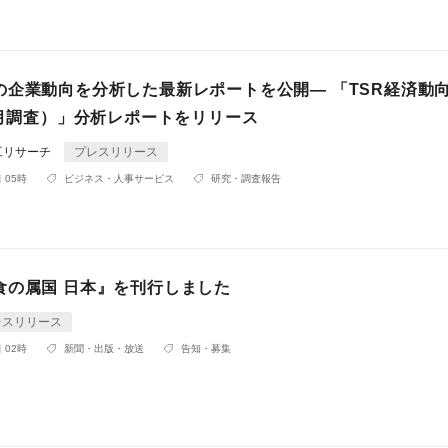
の企業動向を分析した最新レポートを公開― 「TSR経済動
3月調査）」分析レポートをリリース
工リサーチ
プレスリリース
 05時
ビジネス・人事サービス
研究・調査報告
食の属国 日本』を刊行しました
レスリリース
 02時
新聞・出版・放送
告知・募集