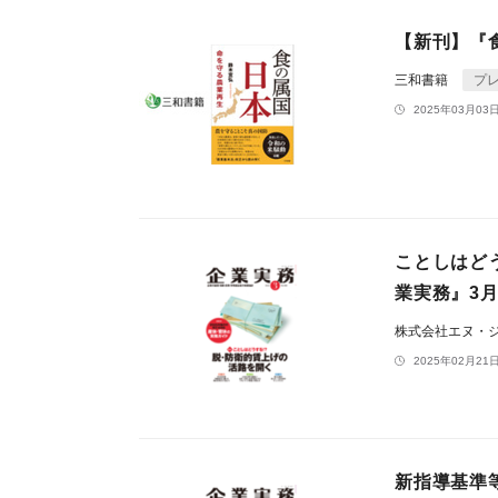
【新刊】『
三和書籍
プ
2025年03月03日
ことしはどう
業実務』3
株式会社エヌ・
2025年02月21日
新指導基準等