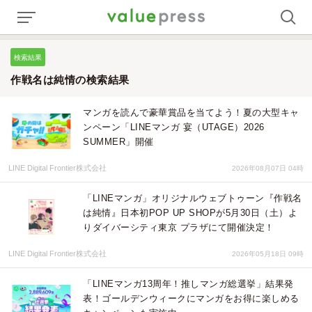
検索結果
作戦名は純情の検索結果
マンガを読んで豪華賞品を当てよう！夏の大型キャ
ンペーン「LINEマンガ 宴（UTAGE）2026
SUMMER」開催
LINE Digital Frontier株式会社
2026年08月07日 04時
「LINEマンガ」オリジナルウェブトゥーン『作戦名
は純情』日本初POP UP SHOPが5月30日（土）よ
りダイバーシティ東京 プラザにて開催決定！
LINE Digital Frontier株式会社
2026年05月18日 09時
「LINEマンガ13周年！推しマンガ総選挙」結果発
表！ゴールデンウィークにマンガをお得に楽しめる