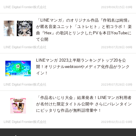
LINE Digital Frontier株式会社
2023年09月15日 03時
「LINEマンガ」のオリジナル作品『作戦名は純情』
が匿名音楽ユニット「ユトレヒト」と初コラボ！ 楽
曲『Hex』の歌詞とリンクしたPVを本日YouTubeに
て公開
LINE Digital Frontier株式会社
2023年07月28日 06時
LINEマンガ 2023上半期ランキングトップ20を公
開！オリジナルwebtoonやメディア化作品がランク
イン！
LINE Digital Frontier株式会社
2023年07月28日 03時
「作品名いじり大会」結果発表！LINEマンガ利用者
が名付けた限定タイトル公開中 さらにバレンタイン
にピッタリな作品が無料話増量中！
LINE Digital Frontier株式会社
2023年02月11日 03時