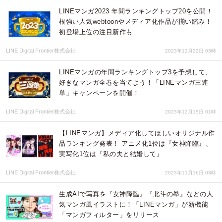
LINEマンガ2023 年間ランキングトップ20を公開！
根強い人気webtoonやメディア化作品が揃い踏み！
初登場上位の注目新作も
LINE Digital Frontier株式会社
2023年12月22日 03時
LINEマンガの年間ランキングトップ3を予想して、
好きなマンガ全巻を当てよう！「LINEマンガ三連
単」キャンペーンを開催！
LINE Digital Frontier株式会社
2023年12月15日 01時
【LINEマンガ】メディア化してほしいオリジナル作
品ランキング発表！ アニメ化1位は『女神降臨』、
実写化1位は『私の夫と結婚して』
LINE Digital Frontier株式会社
2023年11月16日 03時
生成AIで写真を『女神降臨』『北斗の拳』などの人
気マンガ風イラストに！「LINEマンガ」が新機能
「マンガフィルター」をリリース