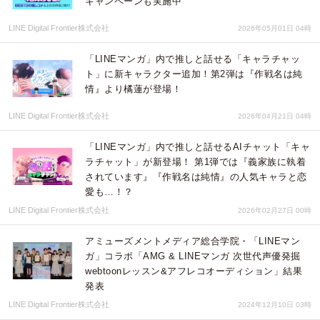
キャンペーンも実施中
LINE Digital Frontier株式会社
2026年05月01日 04時
「LINEマンガ」内で推しと話せる「キャラチャッ
ト」に新キャラクター追加！第2弾は『作戦名は純
情』より橘蓮が登場！
LINE Digital Frontier株式会社
2026年04月21日 04時
「LINEマンガ」内で推しと話せるAIチャット「キャ
ラチャット」が新登場！ 第1弾では『義家族に執着
されています』『作戦名は純情』の人気キャラと恋
愛も…！？
LINE Digital Frontier株式会社
2026年02月27日 00時
アミューズメントメディア総合学院・「LINEマン
ガ」コラボ「AMG & LINEマンガ 次世代声優発掘
webtoonレッスン&アフレコオーディション」結果
発表
LINE Digital Frontier株式会社
2024年12月10日 03時