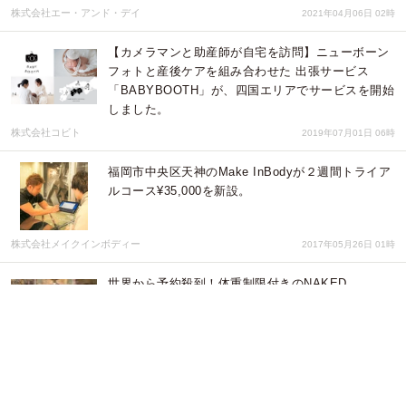
株式会社エー・アンド・デイ
2021年04月06日 02時
【カメラマンと助産師が自宅を訪問】ニューボーン
フォトと産後ケアを組み合わせた 出張サービス
「BABYBOOTH」が、四国エリアでサービスを開始
しました。
株式会社コビト
2019年07月01日 06時
福岡市中央区天神のMake InBodyが２週間トライア
ルコース¥35,000を新設。
株式会社メイクインボディー
2017年05月26日 01時
世界から予約殺到！体重制限付きのNAKED
RESTAURANT【THE AMRITA】からのご注意！
THE AMRITA
2016年06月11日 01時
新生児写真と産後ケアを組み合わせた出張サービス