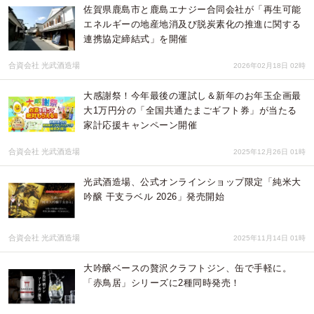
佐賀県鹿島市と鹿島エナジー合同会社が「再生可能
エネルギーの地産地消及び脱炭素化の推進に関する
連携協定締結式」を開催
合資会社 光武酒造場
2026年02月18日 02時
大感謝祭！今年最後の運試し＆新年のお年玉企画最
大1万円分の「全国共通たまごギフト券」が当たる
家計応援キャンペーン開催
合資会社 光武酒造場
2025年12月26日 01時
光武酒造場、公式オンラインショップ限定「純米大
吟醸 干支ラベル 2026」発売開始
合資会社 光武酒造場
2025年11月14日 01時
大吟醸ベースの贅沢クラフトジン、缶で手軽に。
「赤鳥居」シリーズに2種同時発売！