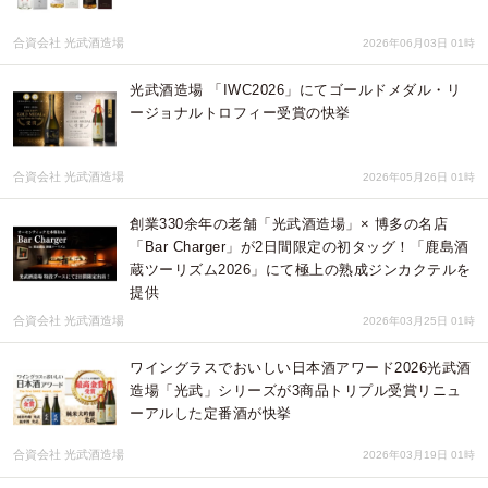
合資会社 光武酒造場
2026年06月03日 01時
光武酒造場 「IWC2026」にてゴールドメダル・リ
ージョナルトロフィー受賞の快挙
合資会社 光武酒造場
2026年05月26日 01時
創業330余年の老舗「光武酒造場」× 博多の名店
「Bar Charger」が2日間限定の初タッグ！「鹿島酒
蔵ツーリズム2026」にて極上の熟成ジンカクテルを
提供
合資会社 光武酒造場
2026年03月25日 01時
ワイングラスでおいしい日本酒アワード2026光武酒
造場「光武」シリーズが3商品トリプル受賞リニュ
ーアルした定番酒が快挙
合資会社 光武酒造場
2026年03月19日 01時