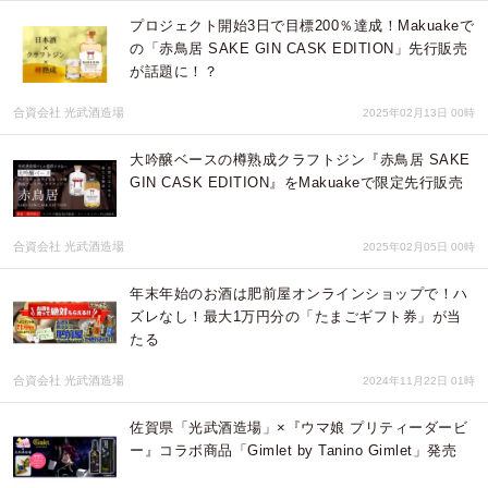
プロジェクト開始3日で目標200％達成！Makuakeで
の「赤鳥居 SAKE GIN CASK EDITION」先行販売
が話題に！？
合資会社 光武酒造場
2025年02月13日 00時
大吟醸ベースの樽熟成クラフトジン『赤鳥居 SAKE
GIN CASK EDITION』をMakuakeで限定先行販売
合資会社 光武酒造場
2025年02月05日 00時
年末年始のお酒は肥前屋オンラインショップで！ハ
ズレなし！最大1万円分の「たまごギフト券」が当
たる
合資会社 光武酒造場
2024年11月22日 01時
佐賀県「光武酒造場」×『ウマ娘 プリティーダービ
ー』コラボ商品「Gimlet by Tanino Gimlet」発売