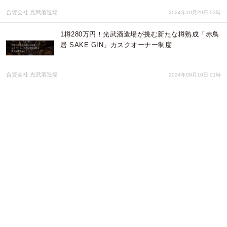
合資会社 光武酒造場
2024年10月29日 03時
1樽280万円！光武酒造場が挑む新たな樽熟成「赤鳥
居 SAKE GIN」カスクオーナー制度
合資会社 光武酒造場
2024年09月10日 01時
鹿島市まち・ひと・しごと創生推進計画に賛同し、
企業版ふるさと納税を実施しました
株式会社中西製作所
2024年09月05日 05時
あなたも魔界の虜に…。「日常酒の上質化」を満た
す芋焼酎 まかいへのいざない”パック”を発売
合資会社 光武酒造場
2024年08月29日 01時
清酒 光武をブレンドした純米酒仕立ての「光武 癒