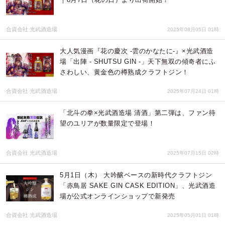
合資会社 光武酒造場
2025年08月05日 01時
大人気漫画『花の慶次 -雲のかなたに-』×光武酒造
場「出陣 - SHUTSU GIN -」天下無双の傾奇者にふ
さわしい、黄金色の樽熟成クラフトジン！
合資会社 光武酒造場
2025年07月24日 01時
「北斗の拳×光武酒造場 清酒」第二弾は、ファン待
望のユリアが数量限定で登場！
合資会社 光武酒造場
2025年07月15日 02時
5月1日（木） 大吟醸ベースの新時代クラフトジン
「赤鳥居 SAKE GIN CASK EDITION」、光武酒造
場が公式オンラインショップで新発売
合資会社 光武酒造場
2025年05月01日 01時