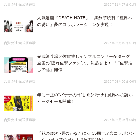
合資会社 光武酒造場
2025年11月07日 01時
人気漫画『DEATH NOTE』・黒麹芋焼酎『魔界へ
の誘い』夢のコラボレーションが実現！
合資会社 光武酒造場
2025年08月19日 01時
光武酒造場と佐賀推しインフルエンサーがタッグ！
全国の“隠れ佐賀ファン”よ、決起せよ！ 「#佐賀推
しの乱」開催
合資会社 光武酒造場
2025年08月06日 00時
年に一度の“バナナの日”甘蕉(バナナ) 魔界への誘い
ビッグセール開催！
合資会社 光武酒造場
2025年08月05日 05時
『花の慶次 -雲のかなたに-』35周年記念コラボジン
｜8月7日（花の日）より出荷開始！