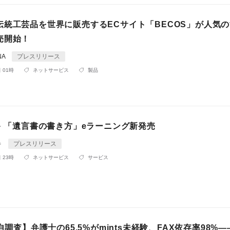
伝統工芸品を世界に販売するECサイト「BECOS」が人気
売開始！
NA
プレスリリース
 01時
ネットサービス
製品
キ 「遺言書の書き方」eラーニング新発売
キ
プレスリリース
 23時
ネットサービス
サービス
独自調査】弁護士の65.5%がmints未経験、FAX依存率98%—