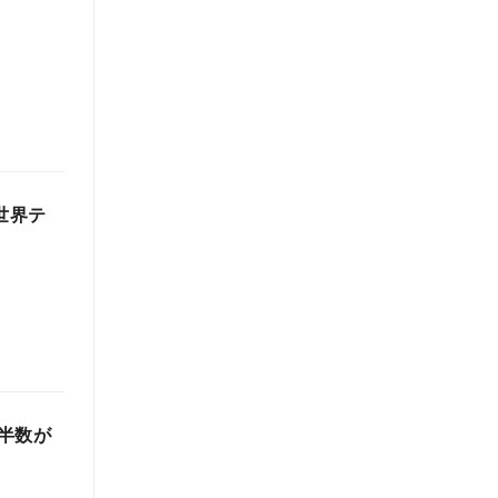
世界テ
半数が