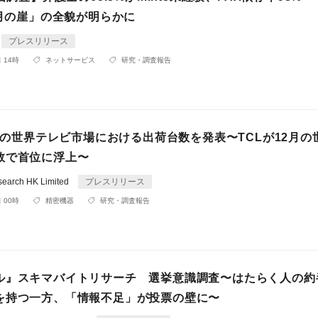
5月の崖」の全貌が明らかに
プレスリリース
 14時
ネットサービス
研究・調査報告
2月の世界テレビ市場における出荷台数を発表〜TCLが12月の
数で首位に浮上〜
search HK Limited
プレスリリース
 00時
精密機器
研究・調査報告
ル』スキマバイトリサーチ 選挙意識調査〜はたらく人の約
を持つ一方、「情報不足」が投票の壁に〜