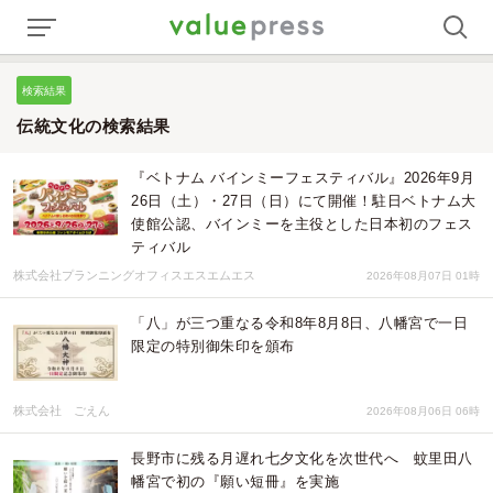
検索結果
伝統文化の検索結果
『ベトナム バインミーフェスティバル』2026年9月
26日（土）・27日（日）にて開催！駐日ベトナム大
使館公認、バインミーを主役とした日本初のフェス
ティバル
株式会社プランニングオフィスエスエムエス
2026年08月07日 01時
「八」が三つ重なる令和8年8月8日、八幡宮で一日
限定の特別御朱印を頒布
株式会社 ごえん
2026年08月06日 06時
長野市に残る月遅れ七夕文化を次世代へ 蚊里田八
幡宮で初の『願い短冊』を実施