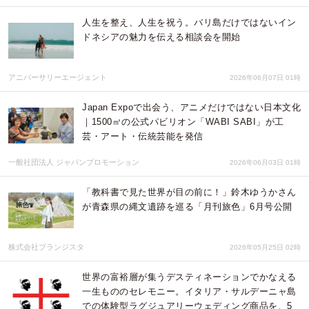
人生を整え、人生を祝う。バリ島だけではないイン
ドネシアの魅力を伝える相談会を開始
アニバーサリーエージェント
2026年06月07日 01時
Japan Expoで出会う、アニメだけではない日本文化
｜1500㎡の公式パビリオン「WABI SABI」が工
芸・アート・伝統芸能を発信
一般社団法人 ジャパンプロモーション
2026年06月03日 01時
「教科書で見た世界が目の前に！」鈴木ゆうかさん
が青森県の縄文遺跡を巡る「月刊旅色」6月号公開
株式会社ブランジスタ
2026年05月25日 02時
世界の富裕層が集うデスティネーションでかなえる
一生もののセレモニー。イタリア・サルデーニャ島
での体験型ラグジュアリーウェディング商品を、5