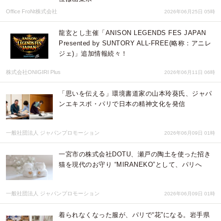
Office FroNt株式会社
2026年06月25日 05時
龍玄とし主催「ANISON LEGENDS FES JAPAN
Presented by SUNTORY ALL-FREE(略称：アニレ
ジェ)」追加情報続々！
株式会社ONIGIRI Plus
2026年06月11日 06時
「思いを伝える」環境書道家の山本玲葵氏、ジャパ
ンエキスポ・パリで日本の精神文化を発信
一般社団法人 ジャパンプロモーション
2026年06月09日 01時
一宮市の株式会社DOTU、瀬戸の陶土を使った招き
猫を現代のお守り “MIRANEKO”として、パリへ
一般社団法人 ジャパンプロモーション
2026年06月09日 01時
着られなくなった服が、パリで“花”になる。岩手県