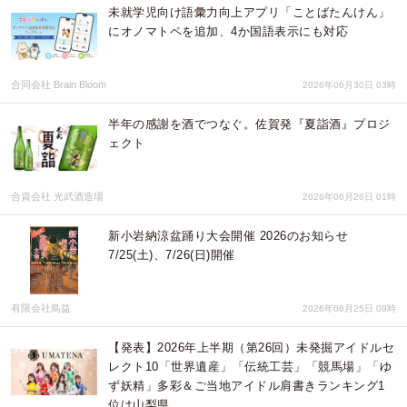
未就学児向け語彙力向上アプリ「ことばたんけん」
にオノマトペを追加、4か国語表示にも対応
合同会社 Brain Bloom
2026年06月30日 03時
半年の感謝を酒でつなぐ。佐賀発『夏詣酒』プロジ
ェクト
合資会社 光武酒造場
2026年06月26日 01時
新小岩納涼盆踊り大会開催 2026のお知らせ
7/25(土)、7/26(日)開催
有限会社鳥益
2026年06月25日 09時
【発表】2026年上半期（第26回）未発掘アイドルセ
レクト10「世界遺産」「伝統工芸」「競馬場」「ゆ
ず妖精」多彩＆ご当地アイドル肩書きランキング1
位は山梨県