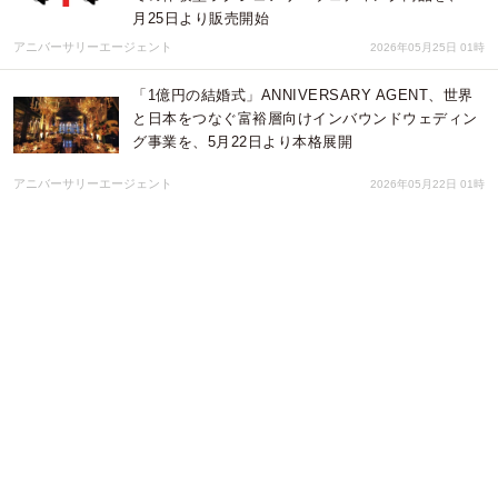
月25日より販売開始
アニバーサリーエージェント
2026年05月25日 01時
「1億円の結婚式」ANNIVERSARY AGENT、世界
と日本をつなぐ富裕層向けインバウンドウェディン
グ事業を、5月22日より本格展開
アニバーサリーエージェント
2026年05月22日 01時
「型」と「自由」。大嶋屋呉服店、ファッションを
通じて「新潟の伝統と未来をつなぐ文化発信」
Niigata Fashion Runway 2026 出展レポート
有限会社大嶋屋呉服店
2026年05月13日 04時
インドネシア ライフスタイル調査2026｜訪問希望
国・好意度ともに日本が1位、家電では自国製に逆
転
合同会社サーベイマイ
2026年05月12日 02時