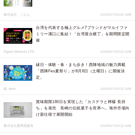
株式会社 ごえん
2026年07月24日 06時
台湾を代表する極上グルメ7ブランドがマルイファ
ミリー溝口に集結！「台湾屋台横丁」を期間限定開
催
Ogami Ventures LTD.
2026年07月21日 01時
縁日・体験・食・まち歩き！西陣地域の魅力満載
「西陣Fes夏祭り」が8月8日（土曜日）に開催決
定。
頼 -tano-
2026年07月07日 01時
賞味期限180日を実現した「カステラと檸檬 長持
ち」を発売 長崎の伝統菓子を世界へ。海外市場向
け新仕様で展開開始
株式会社菓秀苑森長
2026年07月01日 04時