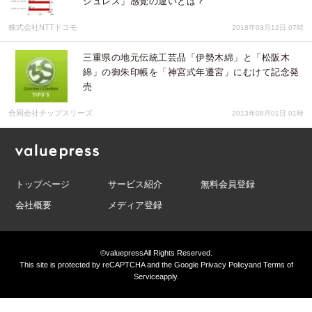
シュレス」感覚の違いとは？
株式会社NTTドコモ
2018年03月12日 07時
三重県の地元伝統工芸品「伊勢木綿」と「松阪木
綿」の御朱印帳を「神宮式年遷宮」にむけて記念発
売
合同会社チップスリーズ
2013年08月01日 01時
トップページ
サービス紹介
無料会員登録
会社概要
メディア登録
©valuepress
All Rights Reserved.
This site is protected by reCAPTCHA and the Google
Privacy Policy
and
Terms of
Service
apply.