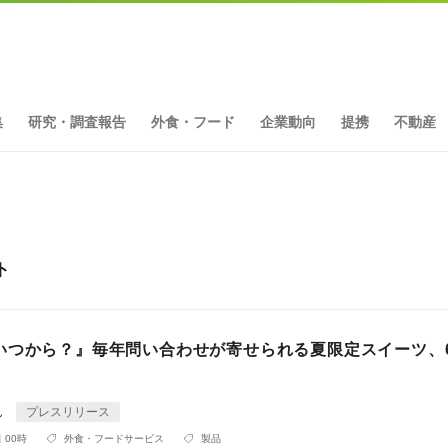
集
研究・調査報告
外食・フード
企業動向
提携
不動産
ト
いつから？』毎年問い合わせが寄せられる夏限定スイーツ、6
ん
プレスリリース
 00時
外食・フードサービス
製品