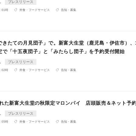
ん
プレスリリース
 01時
外食・フードサービス
告知・募集
できたての月見団子」で。新富大生堂（鹿児島・伊佐市）、1
定で「十五夜団子」と「みたらし団子」を予約受付開始
ん
プレスリリース
 02時
外食・フードサービス
告知・募集
された新富大生堂の秋限定マロンパイ 店頭販売＆ネット予
ん
プレスリリース
 05時
外食・フードサービス
告知・募集