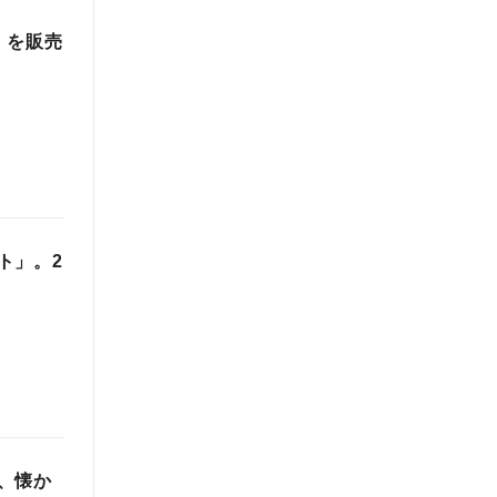
」を販売
ト」。2
、懐か