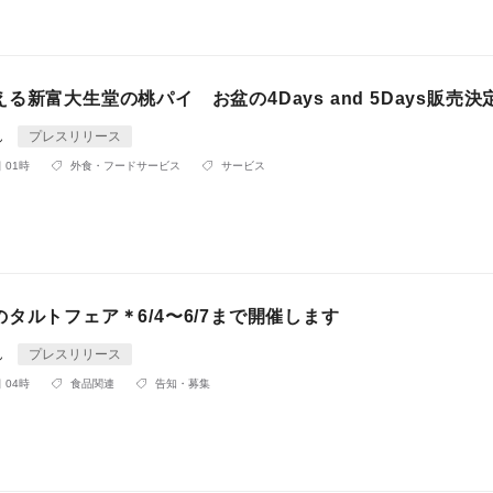
る新富大生堂の桃パイ お盆の4Days and 5Days販売決
ん
プレスリリース
 01時
外食・フードサービス
サービス
タルトフェア＊6/4〜6/7まで開催します
ん
プレスリリース
 04時
食品関連
告知・募集