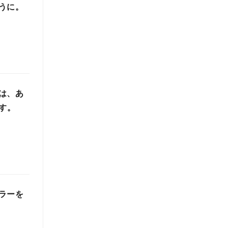
うに。
は、あ
す。
ラーを