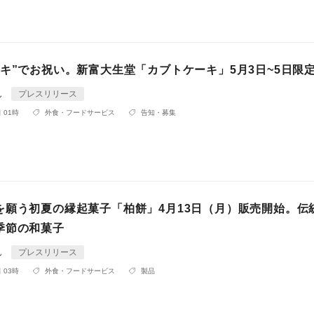
ーキ”でお祝い。新富大生堂「カブトケーキ」5月3日~5日限
ん
プレスリリース
 01時
外食・フードサービス
告知・募集
を願う初夏の縁起菓子「柏餅」4月13日（月）販売開始。伝
季節の和菓子
ん
プレスリリース
 03時
外食・フードサービス
製品