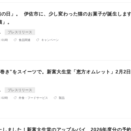
「猫の日」。 伊佐市に、少し変わった猫のお菓子が誕生しま
猫」。
ん
プレスリリース
 01時
食品関連
キャンペーン
方巻き”をスイーツで。新富大生堂「恵方オムレット」2月2日
ん
プレスリリース
 02時
外食・フードサービス
製品
たしました！新富大生堂のアップルパイ 2026年度分の予