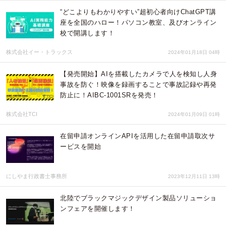
“どこよりもわかりやすい”超初心者向けChatGPT講
座を全国のハロー！パソコン教室、及びオンライン
校で開講します！
株式会社イー・トラックス
2024年01月18日 04時
【発売開始】AIを搭載したカメラで人を検知し人身
事故を防ぐ！映像を録画することで事故記録や再発
防止に！AIBC-1001SRを発売！
株式会社TCI
2024年01月09日 01時
在留申請オンラインAPIを活用した在留申請取次サ
ービスを開始
にしやま行政書士事務所
2023年12月11日 13時
北陸でブラックマジックデザイン製品ソリューショ
ンフェアを開催します！