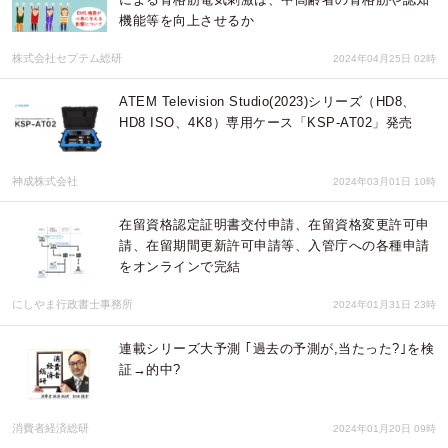
機能等を向上させるか
株式会社セプテム総研
2024年04月25日 02時
ATEM Television Studio(2023)シリーズ（HD8、
HD8 ISO、4K8）専用ケース「KSP-AT02」発売
神成株式会社
2024年03月01日 10時
在留資格認定証明書交付申請、在留資格変更許可申
請、在留期間更新許可申請等、入管庁への各種申請
をオンラインで完結
にしやま行政書士事務所
2024年01月31日 23時
連載シリーズ大予測 ｢過去の予測が,当たった?｣を検
証→的中?
消費者経済総研
2024年01月20日 09時