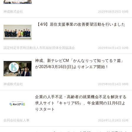
神成株式会社
2025年08月25日 03時
【4/9】居住支援事業の改善要望活動を行いました
認定特定非営利活動法人市民福祉団体全国協議会
2025年04月14日 02時
神成、新テレビCM「かんなりって知ってる？篇」
が2025年3月16日(日)よりオンエア開始！
神成株式会社
2025年03月14日 08時
企業の人手不足・高齢者の就業機会不足を解決する
求人サイト『キャリア65』、年金週間の11月6日よ
りスタート
合同会社福祉人事
2024年11月18日 01時