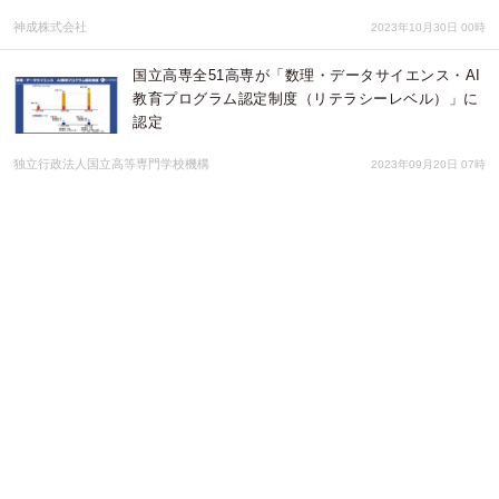
神成株式会社
2023年10月30日 00時
国立高専全51高専が「数理・データサイエンス・AI
教育プログラム認定制度（リテラシーレベル）」に
認定
独立行政法人国立高等専門学校機構
2023年09月20日 07時
今井 アレクサンドル 64誕生日展 9月2日(土)〜10日
(日) 鎌倉のUMIDORI GALLERYで開催！
株式会社うみどり
2023年08月25日 01時
「学校以外の場でも子ども達を受けとめるよ」「社
会全体で子ども達を見守っているよ」#学校ムリで
もここあるよキャンペーン2023 開催！全国75箇所
が登録
#学校ムリでもここあるよキャンペーン実行委員会
2023年08月10日 07時
全国の幼稚園・認定こども園に勤務されている方にキャリアアップ研