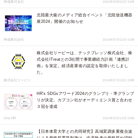
神成株式会社
2024年08月02日 01時
北陸最大級のメディア総合イベント「北陸放送機器
展2024」開催のお知らせ
神成株式会社
2024年07月22日 01時
株式会社リーピーは、テックプレッソ株式会社、株
式会社ITreatとの3社間で事業継続力計画『連携計
画』を策定。経済産業省の認定を取得いたしまし
た。
株式会社リーピー
2024年07月19日 03時
HR's SDGsアワード2024のグランプリ・準グランプ
リが決定。カプコン社がオーディエンス賞と合わせ
３冠を達成
One HR
2024年05月14日 00時
【日本体育大学との共同研究】高域変調多重複合波
による骨格筋電気刺激は、中高齢者の骨格筋や認知