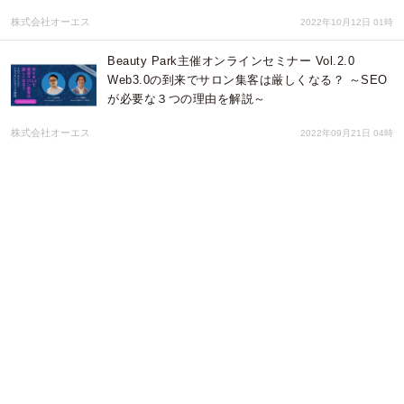
株式会社オーエス
2022年10月12日 01時
Beauty Park主催オンラインセミナー Vol.2.0
Web3.0の到来でサロン集客は厳しくなる？ ～SEO
が必要な３つの理由を解説～
株式会社オーエス
2022年09月21日 04時
早期離職や人材難は低すぎる給料が原因？地域や業
界内で自社の給与水準を客観的に診断するツールを
リリース
株式会社電算
2022年09月20日 04時
５つのHR techで私学の労務課題を解決 私学労務
研究会がコーディネートする教育機関向けHRtechの
ご紹介
一般社団法人私学労務研究会
2022年09月06日 00時
Beauty Parkの新プロジェクトが始動 8月より美容