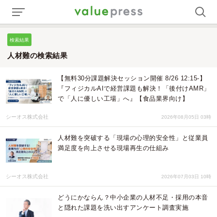
検索結果
人材難の検索結果
【無料30分課題解決セッション開催 8/26 12:15-】
『フィジカルAIで経営課題も解決！「後付けAMR」
で「人に優しい工場」へ』【食品業界向け】
シーオス株式会社
2026年08月05日 03時
人材難を突破する「現場の心理的安全性」と従業員
満足度を向上させる現場再生の仕組み
シーオス株式会社
2026年07月03日 10時
どうにかならん？中小企業の人材不足・採用の本音
と隠れた課題を洗い出すアンケート調査実施