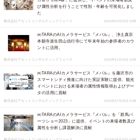
び属性分析を行うことで性別・年齢を可視化しまし
た
株式会社アセットコンサルティングフォース
2024年04月30日 02時
㈱TARAのAIカメラサービス『メバル』、浄土真宗
本願寺派生田山信行寺にて年末年始の参拝者のカウ
ントに活用。
株式会社アセットコンサルティングフォース
2024年01月16日 01時
㈱TARAのAIカメラサービス『メバル』を藤沢市の
スマートシティ推進に向けた実証実験に提供、観光
イベントにおける来場者の属性情報取得およびデー
タの活用に貢献
株式会社アセットコンサルティングフォース
2023年07月26日 01時
㈱TARAのAIカメラサービス『メバル』を「群馬パ
ーツショー2023」に提供、イベントの来場者数及び
属性を分析し課題解決に貢献
株式会社アセットコンサルティングフォース
2023年06月20日 02時