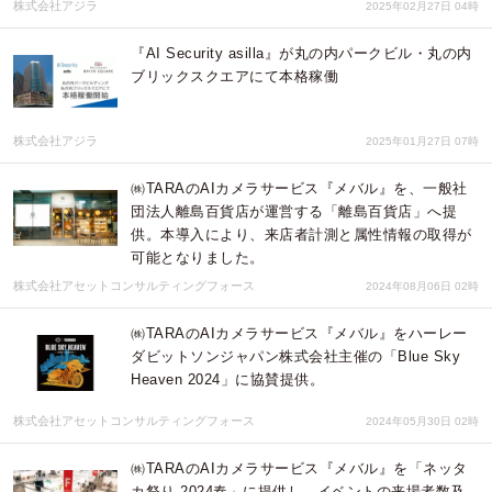
株式会社アジラ
2025年02月27日 04時
『AI Security asilla』が丸の内パークビル・丸の内
ブリックスクエアにて本格稼働
株式会社アジラ
2025年01月27日 07時
㈱TARAのAIカメラサービス『メバル』を、一般社
団法人離島百貨店が運営する「離島百貨店」へ提
供。本導入により、来店者計測と属性情報の取得が
可能となりました。
株式会社アセットコンサルティングフォース
2024年08月06日 02時
㈱TARAのAIカメラサービス『メバル』をハーレー
ダビットソンジャパン株式会社主催の「Blue Sky
Heaven 2024」に協賛提供。
株式会社アセットコンサルティングフォース
2024年05月30日 02時
㈱TARAのAIカメラサービス『メバル』を「ネッタ
カ祭り 2024春」に提供し、イベントの来場者数及