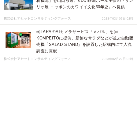
析機能」を山口放送、KDDI維新ホール主催の『サン
リオ展 ニッポンのカワイイ文化60年史』へ提供
株式会社アセットコンサルティングフォース
2023年03月07日 02時
㈱TARAのAIカメラサービス「メバル」を㈱
KOMPEITOに提供。新鮮なサラダなどが並ぶ自動販
売機「SALAD STAND」を設置した駅構内にて人流
調査に貢献
株式会社アセットコンサルティングフォース
2023年02月22日 02時
山口市商店街に導入された『メバル』の分析レポー
トがポップアップ店舗にて展示されました～昨年4
月より商店街にAIカメラを設置、人流解析・属性分
析で課題解決に貢献～
株式会社アセットコンサルティングフォース
2023年01月31日 02時
５G、LoRaWAN®対応、12倍光学ズームネットワー
クバレットカメラ「MS-C2966-X12RGOPC」取り
扱い開始のお知らせ
アスメック株式会社
2022年12月13日 07時