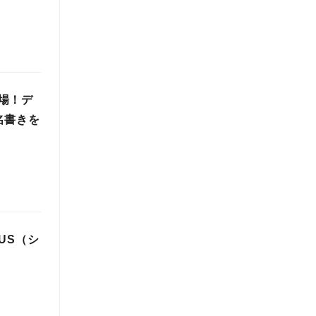
場！デ
名書きを
US（シ