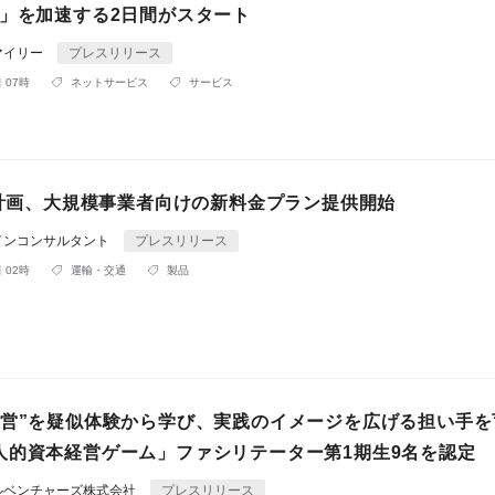
X」を加速する2日間がスタート
マイリー
プレスリリース
 07時
ネットサービス
サービス
配送計画、大規模事業者向けの新料金プラン提供開始
インコンサルタント
プレスリリース
 02時
運輸・交通
製品
経営”を疑似体験から学び、実践のイメージを広げる担い手
人的資本経営ゲーム」ファシリテーター第1期生9名を認定
ルベンチャーズ株式会社
プレスリリース