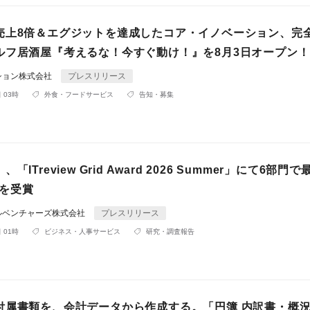
売上8倍＆エグジットを達成したコア・イノベーション、完
ルフ居酒屋『考えるな！今すぐ動け！』を8月3日オープン！
ション株式会社
プレスリリース
 03時
外食・フードサービス
告知・募集
「ITreview Grid Award 2026 Summer」にて6部門
」を受賞
ルベンチャーズ株式会社
プレスリリース
 01時
ビジネス・人事サービス
研究・調査報告
付属書類を、会計データから作成する。「円簿 内訳書・概況