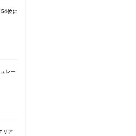
0、54位に
ミュレー
海エリア