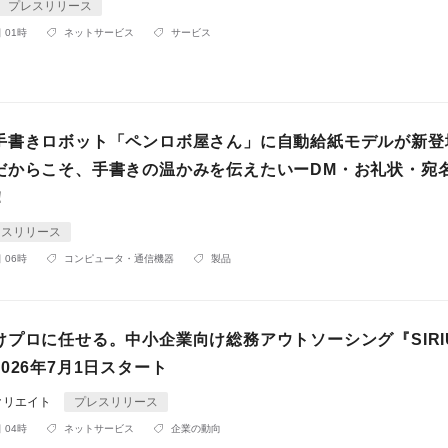
プレスリリース
 01時
ネットサービス
サービス
手書きロボット「ペンロボ屋さん」に自動給紙モデルが新登
だからこそ、手書きの温かみを伝えたいーDM・お礼状・宛
！
レスリリース
 06時
コンピュータ・通信機器
製品
けプロに任せる。中小企業向け総務アウトソーシング『SIRI
026年7月1日スタート
クリエイト
プレスリリース
 04時
ネットサービス
企業の動向