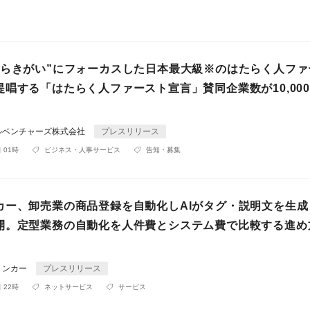
たらきがい”にフォーカスした日本最大級※のはたらく人ファ
提唱する「はたらく人ファースト宣言」賛同企業数が10,00
ルベンチャーズ株式会社
プレスリリース
 01時
ビジネス・人事サービス
告知・募集
カー、卸売業の商品登録を自動化しAIがタグ・説明文を生成
開。定型業務の自動化を人件費とシステム費で比較する進め
リンカー
プレスリリース
 22時
ネットサービス
サービス