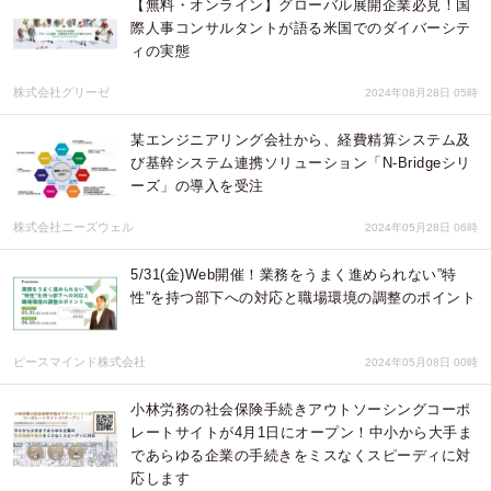
【無料・オンライン】グローバル展開企業必見！国
際人事コンサルタントが語る米国でのダイバーシテ
ィの実態
株式会社グリーゼ
2024年08月28日 05時
某エンジニアリング会社から、経費精算システム及
び基幹システム連携ソリューション「N-Bridgeシリ
ーズ」の導入を受注
株式会社ニーズウェル
2024年05月28日 06時
5/31(金)Web開催！業務をうまく進められない”特
性”を持つ部下への対応と職場環境の調整のポイント
ピースマインド株式会社
2024年05月08日 00時
小林労務の社会保険手続きアウトソーシングコーポ
レートサイトが4月1日にオープン！中小から大手ま
であらゆる企業の手続きをミスなくスピーディに対
応します