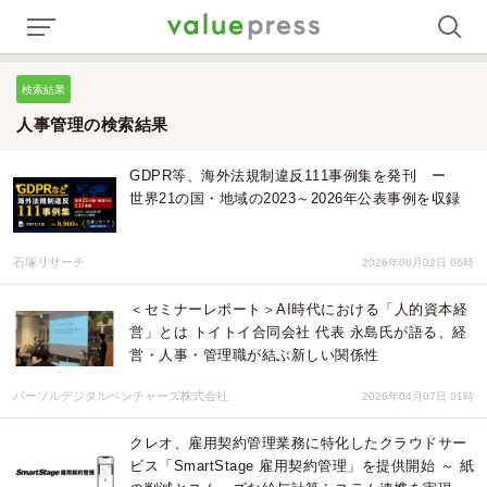
検索結果
人事管理の検索結果
GDPR等、海外法規制違反111事例集を発刊 ー
世界21の国・地域の2023～2026年公表事例を収録
石塚リサーチ
2026年06月02日 06時
＜セミナーレポート＞AI時代における「人的資本経
営」とは トイトイ合同会社 代表 永島氏が語る、経
営・人事・管理職が結ぶ新しい関係性
パーソルデジタルベンチャーズ株式会社
2026年04月07日 01時
クレオ、雇用契約管理業務に特化したクラウドサー
ビス「SmartStage 雇用契約管理」を提供開始 ～ 紙