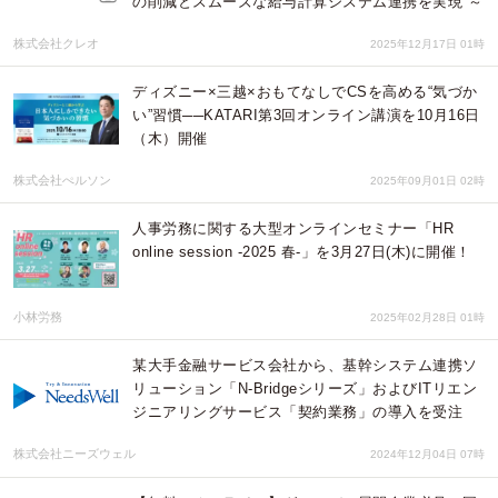
の削減とスムーズな給与計算システム連携を実現 ～
株式会社クレオ
2025年12月17日 01時
ディズニー×三越×おもてなしでCSを高める“気づか
い”習慣──KATARI第3回オンライン講演を10月16日
（木）開催
株式会社ぺルソン
2025年09月01日 02時
人事労務に関する大型オンラインセミナー「HR
online session -2025 春-」を3月27日(木)に開催！
小林労務
2025年02月28日 01時
某大手金融サービス会社から、基幹システム連携ソ
リューション「N-Bridgeシリーズ」およびITリエン
ジニアリングサービス「契約業務」の導入を受注
株式会社ニーズウェル
2024年12月04日 07時