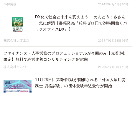
小林労務
2024年04月01日 05時
DX化で社会と未来を変えよう! めんどうくささを
一気に解消【書籍発売『給料ゼロ円で24時間働くバ
ックオフィスDX』】
株式会社天才工場
2024年01月23日 01時
ファイナンス・人事労務のプロフェッショナルが今回のみ【先着3社
限定】無料で経営改善コンサルティングを実施!
株式会社エムワイ
2023年12月08日 13時
11月26日に第3回試験が開催される「外国人雇用労
務士 資格試験」の団体受験申込受付が開始
株式会社One Terrace
2023年09月01日 00時
【株式会社SIMPLE】課題解決パートナーを隣に ～
コンサルティング＋αの価値を提供～