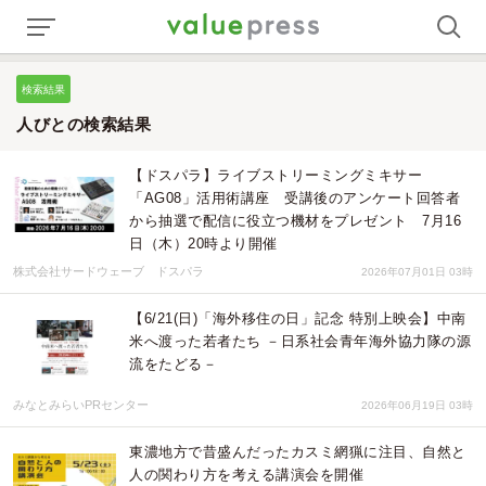
検索結果
人びとの検索結果
【ドスパラ】ライブストリーミングミキサー
「AG08」活用術講座 受講後のアンケート回答者
から抽選で配信に役立つ機材をプレゼント 7月16
日（木）20時より開催
株式会社サードウェーブ ドスパラ
2026年07月01日 03時
【6/21(日)「海外移住の日」記念 特別上映会】中南
米へ渡った若者たち －日系社会青年海外協力隊の源
流をたどる－
みなとみらいPRセンター
2026年06月19日 03時
東濃地方で昔盛んだったカスミ網猟に注目、自然と
人の関わり方を考える講演会を開催