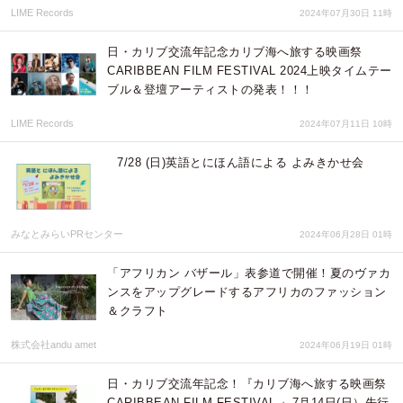
LIME Records
2024年07月30日 11時
日・カリブ交流年記念カリブ海へ旅する映画祭
CARIBBEAN FILM FESTIVAL 2024上映タイムテー
ブル＆登壇アーティストの発表！！！
LIME Records
2024年07月11日 10時
7/28 (日)英語とにほん語による よみきかせ会
みなとみらいPRセンター
2024年06月28日 01時
「アフリカン バザール」表参道で開催！夏のヴァカ
ンスをアップグレードするアフリカのファッション
＆クラフト
株式会社andu amet
2024年06月19日 01時
日・カリブ交流年記念！『カリブ海へ旅する映画祭
CARIBBEAN FILM FESTIVAL 』7月14日(日）先行