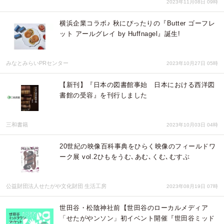
2023年11月08日 09時
横浜企業コラボ♪ 秋にぴったりの『Butter ゴーフレ
ット アールグレイ by Huffnagel』誕生!
みなとみらいPRセンター
2023年10月27日 05時
【新刊】『日本の図書館事始 日本における西洋図
書館の受容』を刊行しました
三和書籍
2023年10月03日 04時
20世紀の映像百科事典をひらく映像のフィールドワ
ーク展 vol.2ひもをうむ､あむ､くむ､むすぶ
公益財団法人せたがや文化財団 生活工房
2023年08月19日 07時
世田谷・松陰神社前【世田谷のローカルメディア
「せたがやンソン」初イベント開催『世田谷ミッド