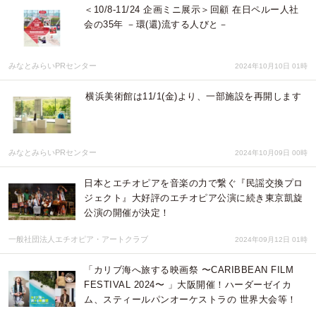
＜10/8-11/24 企画ミニ展示＞回顧 在日ペルー人社
会の35年 －環(還)流する人びと－
みなとみらいPRセンター
2024年10月10日 01時
横浜美術館は11/1(金)より、一部施設を再開します
みなとみらいPRセンター
2024年10月09日 00時
日本とエチオピアを音楽の力で繋ぐ『民謡交換プロ
ジェクト』大好評のエチオピア公演に続き東京凱旋
公演の開催が決定！
一般社団法人エチオピア・アートクラブ
2024年09月12日 01時
「カリブ海へ旅する映画祭 〜CARIBBEAN FILM
FESTIVAL 2024〜 」大阪開催！ハーダーゼイカ
ム、スティールパンオーケストラの 世界大会等！