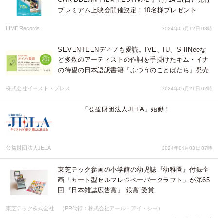
プレミアム上映会開催決定！10名様プレゼント
LIME Records
2024年06月12日 03時
SEVENTEENディノも愛読。IVE、IU、SHINeeな
ど多数のアーティストの作詞を手掛けたキム・イナ
の待望の日本語訳書籍『ふつうのことばたち』発売
株式会社イースト・プレス
2024年05月21日 02時
「公益財団法人JELA」始動！
公益財団法人JELA
2024年04月03日 07時
東芝テック参画の小学館の幼児誌『幼稚園』付録企
画「カート型セルフレジペーパークラフト」が第65
回『日本雑誌広告賞』 銀賞 受賞
東芝テック株式会社 （PR代行：株式会社アール・アイ・シー）