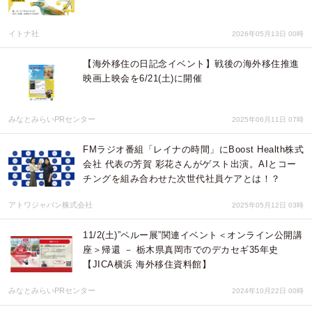
イトナ社
2026年05月13日 00時
【海外移住の日記念イベント】戦後の海外移住推進
映画上映会を6/21(土)に開催
みなとみらいPRセンター
2025年06月11日 07時
FMラジオ番組「レイナの時間」にBoost Health株式
会社 代表の芳賀 彩花さんがゲスト出演。AIとコー
チングを組み合わせた次世代社員ケアとは！？
アトワジャパン株式会社
2025年05月12日 03時
11/2(土)”ペルー展”関連イベント＜オンライン公開講
座＞帰還 － 栃木県真岡市でのデカセギ35年史
【JICA横浜 海外移住資料館】
みなとみらいPRセンター
2024年10月22日 00時