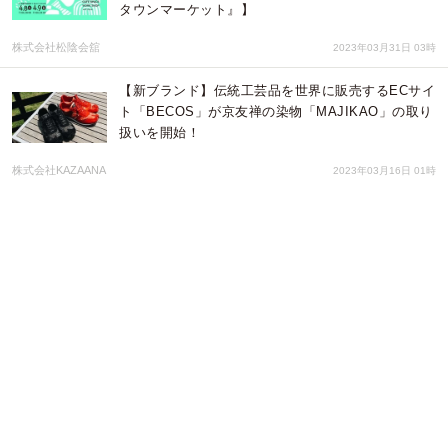
タウンマーケット』】
株式会社松陰会舘
2023年03月31日 03時
【新ブランド】伝統工芸品を世界に販売するECサイ
ト「BECOS」が京友禅の染物「MAJIKAO」の取り
扱いを開始！
株式会社KAZAANA
2023年03月16日 01時
ありあけ×UNI COFFEE ROASTERY がコラボした
特別メニュー 『ハーバーアフォガート』誕生!
みなとみらいPRセンター
2023年02月15日 08時
プラネタリーヘルスな農業は腸活と自然に貢献
ネークル
2023年01月31日 03時