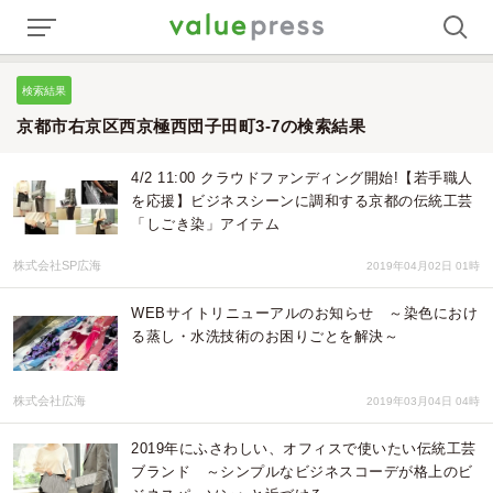
検索結果
京都市右京区西京極西団子田町3-7の検索結果
4/2 11:00 クラウドファンディング開始!【若手職人
を応援】ビジネスシーンに調和する京都の伝統工芸
「しごき染」アイテム
株式会社SP広海
2019年04月02日 01時
WEBサイトリニューアルのお知らせ ～染色におけ
る蒸し・水洗技術のお困りごとを解決～
株式会社広海
2019年03月04日 04時
2019年にふさわしい、オフィスで使いたい伝統工芸
ブランド ～シンプルなビジネスコーデが格上のビ