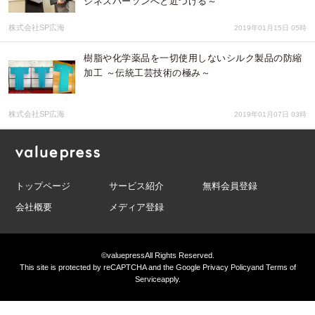
ジネスパーソンへと近づける～
株式会社SP広海
2019年01月15日 05時
樹脂や化学薬品を一切使用しないシルク製品の防縮
加工 ～伝統工芸技術の極み～
株式会社SP広海
2019年01月07日 03時
トップページ
サービス紹介
無料会員登録
会社概要
メディア登録
©valuepress
All Rights Reserved.
This site is protected by reCAPTCHA and the Google
Privacy Policy
and
Terms of
Service
apply.