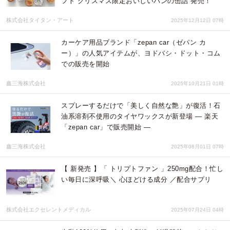
フト“クリスマス限定おいしいパンの缶詰”発売！
株式会社タイタン・アート
2025年12月12日 07時
カーケア用品ブランド「zepan car（ゼパン カ
ー）」の人気アイテムが、ヨドバシ・ドット・コム
での販売を開始
鑫三海株式会社
2025年10月21日 01時
スプレーするだけで「美しく自然な艶」が復活！石
油系溶剤不使用のタイヤワックスが新登場 ― 楽天
「zepan car」で販売開始 ―
鑫三海株式会社
2025年08月01日 07時
【 新発売 】「 トリプトファン 」250mg配合！忙し
い毎日に深呼吸＼ 心ほどける成分 ／配合サプリ
株式会社エクセレントメディカル
2025年07月24日 04時