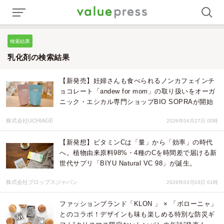
検索結果
乳化剤の検索結果
【新発売】妊婦さんも食べられるノンカフェインチ
ョコレート「andew for mom」の取り扱いをオーガ
ニック・エシカル専門ショップBIO SOPRAが開始
株式会社UCHIAGE
2026年04月27日 00時
【新発想】ビタミンCは「量」から「効率」の時代
へ。植物由来原料98%・4種のCを時間差で届ける新
世代サプリ「BIYU Natural VC 98」が誕生。
株式会社プロップスジャパン
2026年03月03日 01時
ファッションブランド「KLON 」 × 「ボローニャ」
とのコラボ！デザインも味も楽しめる特別な防災ギ