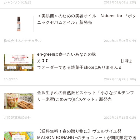
シャンソン化粧品
2022年08月08日 12時
＜美肌菌＞のための美容オイル Natures for 『ボタ
ニックセバムオイル』新発売
株式会社ネオナチュラル
2022年08月05日 07時
en-greenは食べたいあなたの味
方❢❢ 甘味ま
でオーダーできる焼菓子shopはありません♬
en-green
2022年05月29日 10時
金沢生まれの自然派ビスケット「小さなグルテンフ
リー米蜜(こめみつ)ビスケット」新発売
北陸製菓株式会社
2022年03月18日 01時
【送料無料！春の贈り物に】ヴェルサイユ発
MAISON BONANGEのチョコレートが期間限定で送