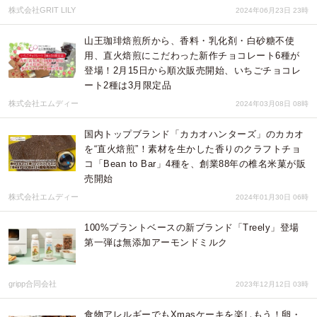
株式会社GRIT LILY
2024年06月23日 23時
山王珈琲焙煎所から、香料・乳化剤・白砂糖不使
用、直火焙煎にこだわった新作チョコレート6種が
登場！2月15日から順次販売開始、いちごチョコレ
ート2種は3月限定品
株式会社エムディー
2024年03月08日 08時
国内トップブランド「カカオハンターズ」のカカオ
を“直火焙煎”！素材を生かした香りのクラフトチョ
コ「Bean to Bar」4種を、創業88年の椎名米菓が販
売開始
株式会社エムディー
2024年01月30日 06時
100%プラントベースの新ブランド「Treely」登場
第一弾は無添加アーモンドミルク
gripp合同会社
2023年12月12日 03時
食物アレルギーでもXmasケーキを楽しもう！卵・