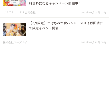
料無料になるキャンペーン開催中！
Ｌ’ＡＴＥＬＩＥＲ合同会社
2022年03月03日 02時
【2月限定】生はちみつ食パンローズメイ秋田店に
て限定イベント開催
株式会社ローズメイ
2022年02月21日 00時
人気商品の「ミルフォイユ」がバレンタイン仕様
に！「ミルフォイユ・ショコラ」、2022年1月12日
(水)より提供
株式会社長楽館
2022年01月13日 04時
「焼きたて食パン専門店 一本堂」に『デニッシュ食
パン』が新登場！外はサクッと中はふんわり、焼き
たてならではの美味しさを！
IFC株式会社
2021年12月08日 02時