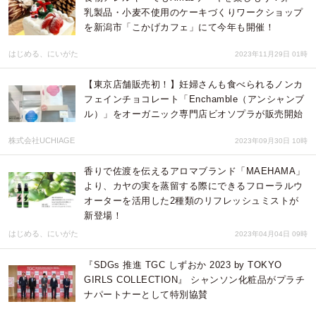
乳製品・小麦不使用のケーキづくりワークショップ
を新潟市「こかげカフェ」にて今年も開催！
はじめる、にいがた
2023年11月29日 01時
【東京店舗販売初！】妊婦さんも食べられるノンカ
フェインチョコレート「Enchamble（アンシャンブ
ル）」をオーガニック専門店ビオソプラが販売開始
株式会社UCHIAGE
2023年09月30日 10時
香りで佐渡を伝えるアロマブランド「MAEHAMA」
より、カヤの実を蒸留する際にできるフローラルウ
オーターを活用した2種類のリフレッシュミストが
新登場！
はじめる、にいがた
2023年04月04日 09時
『SDGs 推進 TGC しずおか 2023 by TOKYO
GIRLS COLLECTION』 シャンソン化粧品がプラチ
ナパートナーとして特別協賛