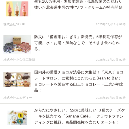
生乳100%使用・無加水製造・低温殺菌のこだわり
抜いた北海道生乳の“生“ソフトクリームが発売開始
株式会社SOUP
2025年02月18日 08時
防災に「備蓄用おにぎり」新発売。5年長期保存が
可能。水・お湯・加熱なしで、そのまま食べられ
る。
株式会社小久保工業所
2025年01月20日 02時
国内外の厳選チョコが渋谷に大集結！「東京チョコ
レートサロン」に素材にこだわったBean to Barチ
ョコレートを製造する山王チョコレート工房が初出
品！
株式会社エムディー
2024年10月08日 01時
からだにやさしい、なのに美味しい ３種のチーズケ
ーキを販売する「Sanana Café」 クラウドファン
ディングに挑戦。商品開発権を含むリターンも！