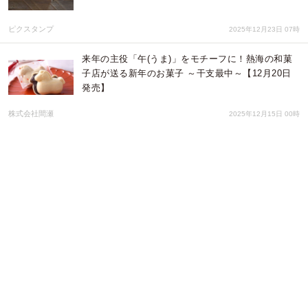
ピクスタンプ
2025年12月23日 07時
来年の主役「午(うま)」をモチーフに！熱海の和菓
子店が送る新年のお菓子 ～干支最中～【12月20日
発売】
株式会社間瀬
2025年12月15日 00時
持った瞬間、軽さに感動。業界最軽量クラスの
Airlist（エアリスト）超軽量スリムマグボトルに
700mlが新登場
株式会社アトラス
2025年12月01日 01時
水深約30mで半年熟成し、まろやかな味と個性ある
見た目のボトルが完成！海底熟成酒「龍宮造り」
が、”ポイ活”サイト「Potato」に掲載開始！
Potato
2025年11月21日 05時