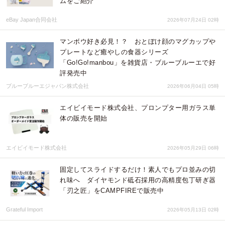
ムをご紹介
eBay Japan合同会社
2026年07月24日 02時
マンボウ好き必見！？ おとぼけ顔のマグカップや
プレートなど癒やしの食器シリーズ
「Go!Go!manbou」を雑貨店・ブルーブルーエで好
評発売中
ブルーブルーエジャパン株式会社
2026年06月04日 05時
エイビイモード株式会社、プロンプター用ガラス単
体の販売を開始
エイビイモード株式会社
2026年05月29日 06時
固定してスライドするだけ！素人でもプロ並みの切
れ味へ ダイヤモンド砥石採用の高精度包丁研ぎ器
「刃之匠」をCAMPFIREで販売中
Grateful Import
2026年05月13日 02時