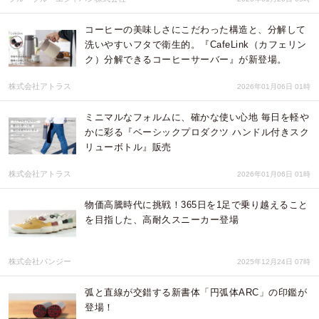
コーヒーの美味しさにこだわった構造と、分解して
洗いやすいフタで衛生的。『CafeLink（カフェリン
ク）分解できるコーヒーサーバー』が新登場。
株式会社アトラス
2026年01月06日 01時
ミニマルなフォルムに、確かな使い心地 毎日を軽や
かに彩る『ベーシックプロダクツ ハンドル付きスク
リューボトル』販売
株式会社アトラス
2026年01月06日 01時
物価高騰時代に挑戦！365日を1足で乗り越えること
を目指した、高耐久スニーカー登場
株式会社パンジー
2025年12月24日 07時
弧と直線が交錯する新書体「円弧体ARC」の印鑑が
登場！