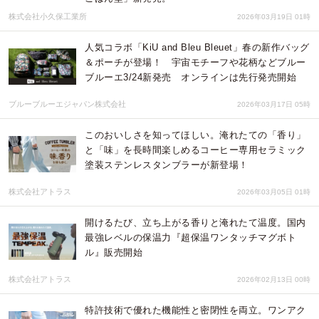
株式会社小久保工業所
2026年03月19日 01時
人気コラボ「KiU and Bleu Bleuet」春の新作バッグ
＆ポーチが登場！ 宇宙モチーフや花柄などブルー
ブルーエ3/24新発売 オンラインは先行発売開始
ブルーブルーエジャパン株式会社
2026年03月17日 05時
このおいしさを知ってほしい。淹れたての「香り」
と「味」を長時間楽しめるコーヒー専用セラミック
塗装ステンレスタンブラーが新登場！
株式会社アトラス
2026年03月05日 01時
開けるたび、立ち上がる香りと淹れたて温度。国内
最強レベルの保温力『超保温ワンタッチマグボト
ル』販売開始
株式会社アトラス
2026年02月13日 00時
特許技術で優れた機能性と密閉性を両立。ワンアク