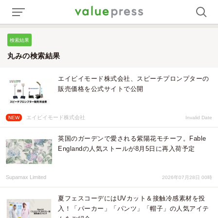
検索結果
丸みの検索結果
エイビイモード株式会社、スピーチプロンプターの
販売価格を公式サイトで公開
エイビイモード株式会社
NEW
Invalid Date
英国のガーデンで愛される紫陽花モチーフ。Fable
Englandの人気ストールが8月5日に再入荷予定
Supamax Limited
2026年07月28日 00時
夏フェスコーデにはUVカット＆接触冷感素材を投
入！「パーカー」「パンツ」「帽子」の人気アイテ