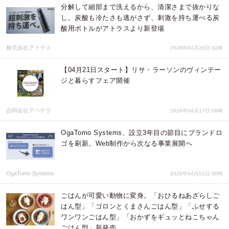
分解して細部まで洗えるから、清潔さまで抜かりな
し。炭酸も冷たさも逃がさず、刺激を持ち運べる炭
酸用ボトルがアトラスより新登場
株式会社アトラス
2026年04月28日 02時
【04月21日スタート】リサ・ラーソンのヴィンテー
ジと暮らすフェア開催
合同会社アペテラ
2026年04月17日 08時
OgaTomo Systems、設立3年目の節目にブランドロ
ゴを刷新。Web制作から次なる事業展開へ
OgaTomo Systems
2026年04月01日 00時
ごはんが可愛い動物に変身。「おひるねあざらしご
はん型」「ゴロンとくまさんごはん型」「ふせする
ワンワンごはん型」「おかずをギュッとねこちゃん
ごはん型」新発売。