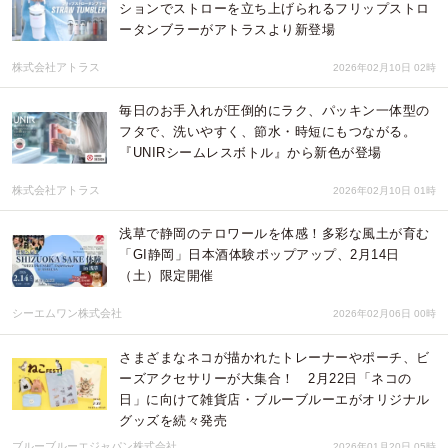
ションでストローを立ち上げられるフリップストロ
ータンブラーがアトラスより新登場
株式会社アトラス
2026年02月10日 02時
毎日のお手入れが圧倒的にラク、パッキン一体型の
フタで、洗いやすく、節水・時短にもつながる。
『UNIRシームレスボトル』から新色が登場
株式会社アトラス
2026年02月10日 01時
浅草で静岡のテロワールを体感！多彩な風土が育む
「GI静岡」日本酒体験ポップアップ、2月14日
（土）限定開催
シーエムワン株式会社
2026年02月06日 00時
さまざまなネコが描かれたトレーナーやポーチ、ビ
ーズアクセサリーが大集合！ 2月22日「ネコの
日」に向けて雑貨店・ブルーブルーエがオリジナル
グッズを続々発売
ブルーブルーエジャパン株式会社
2026年01月20日 05時