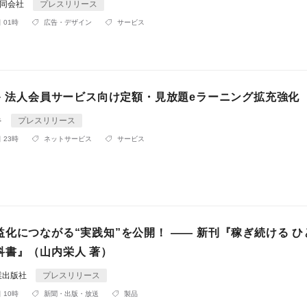
p合同会社
プレスリリース
 01時
広告・デザイン
サービス
ビキ 法人会員サービス向け定額・見放題eラーニング拡充強化
キ
プレスリリース
 23時
ネットサービス
サービス
化につながる“実践知”を公開！ —— 新刊『稼ぎ続ける ひ
科書』（山内栄人 著）
業出版社
プレスリリース
 10時
新聞・出版・放送
製品