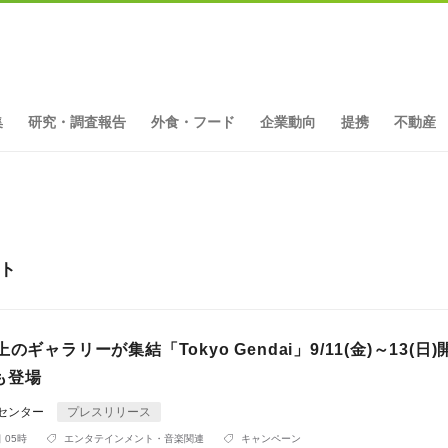
集
研究・調査報告
外食・フード
企業動向
提携
不動産
ット
のギャラリーが集結「Tokyo Gendai」9/11(金)～13(日
も登場
Rセンター
プレスリリース
 05時
エンタテインメント・音楽関連
キャンペーン