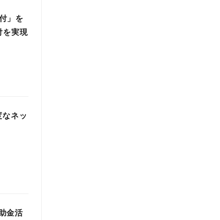
配付」を
付を実現
度なネッ
助金活