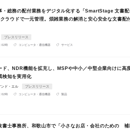
・総務の配付業務をデジタル化する「SmartStage 文書
～ クラウドで一元管理。煩雑業務の解消と安心安全な文書配
プレスリリース
 02時
コンピュータ・通信機器
サービス
ード、NDR機能を拡充し、MSPや中小／中堅企業向けに高
威検知を実用化
アンド・エル
プレスリリース
 02時
コンピュータ・通信機器
製品
政書士事務所、和歌山市で「小さなお店・会社のための 補