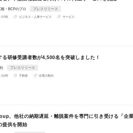
報・BCPのプロ
プレスリリース
 07時
ビジネス・人事サービス
サービス
る研修受講者数が4,500名を突破しました！
会社
プレスリリース
 01時
不動産
企業の動向
o Group、他社の納期遅延・離脱案件を専門に引き受ける「企
の提供を開始