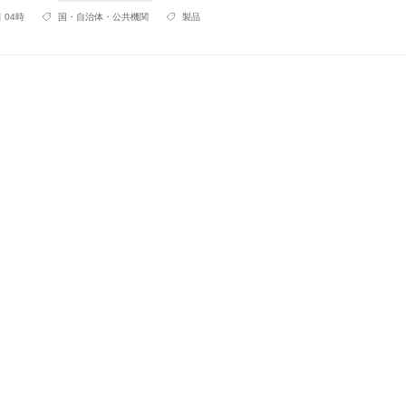
 04時
国・自治体・公共機関
製品