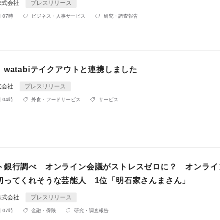
株式会社
プレスリリース
 07時
ビジネス・人事サービス
研究・調査報告
watabiテイクアウトと連携しました
式会社
プレスリリース
 04時
外食・フードサービス
サービス
ト銀行調べ オンライン会議がストレスゼロに？ オンライ
切ってくれそうな芸能人 1位「明石家さんまさん」
株式会社
プレスリリース
 07時
金融・保険
研究・調査報告