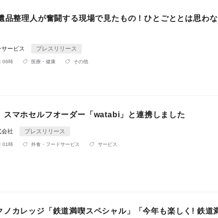
殊遺品整理人が奮闘する現場で見たもの！ひとごととは思わ
ンサービス
プレスリリース
 06時
医療・健康
その他
スマホセルフオーダー「watabi」と連携しました
式会社
プレスリリース
 01時
外食・フードサービス
サービス
クノカレッジ「鉄道満喫スペシャル」「今年も楽しく! 鉄道