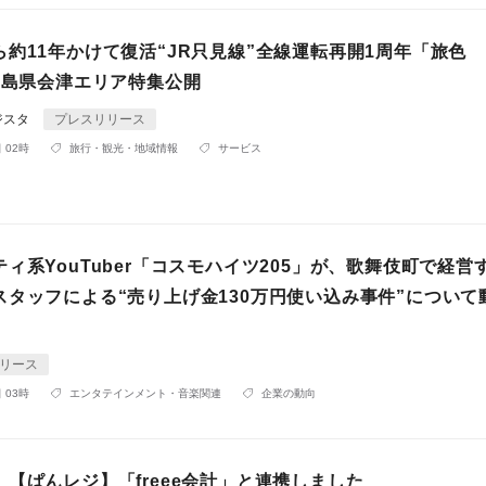
約11年かけて復活“JR只見線”全線運転再開1周年「旅色
福島県会津エリア特集公開
ジスタ
プレスリリース
 02時
旅行・観光・地域情報
サービス
ィ系YouTuber「コスモハイツ205」が、歌舞伎町で経営
スタッフによる“売り上げ金130万円使い込み事件”について
リース
 03時
エンタテインメント・音楽関連
企業の動向
【ぱんレジ】「freee会計」と連携しました