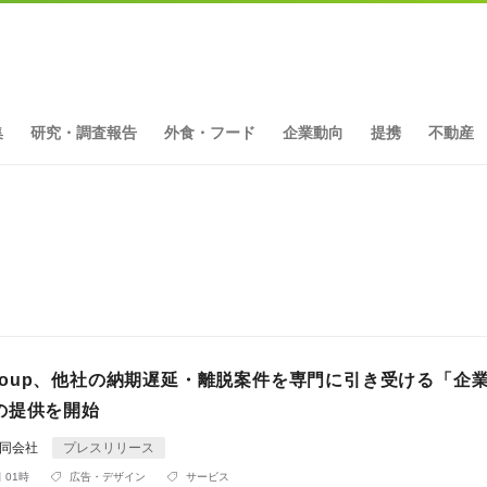
集
研究・調査報告
外食・フード
企業動向
提携
不動産
o Group、他社の納期遅延・離脱案件を専門に引き受ける「企
の提供を開始
p合同会社
プレスリリース
 01時
広告・デザイン
サービス