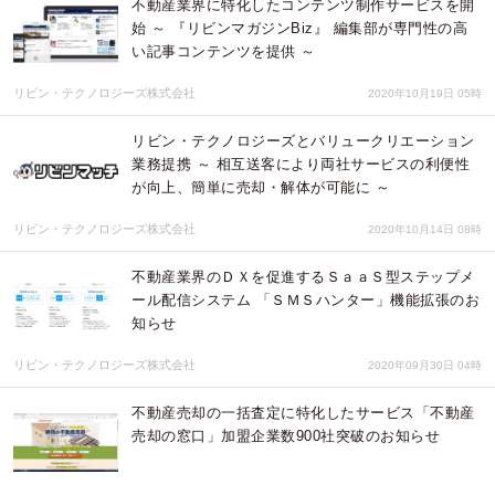
不動産業界に特化したコンテンツ制作サービスを開
始 ～ 『リビンマガジンBiz』 編集部が専門性の高
い記事コンテンツを提供 ～
リビン・テクノロジーズ株式会社
2020年10月19日 05時
リビン・テクノロジーズとバリュークリエーション
業務提携 ～ 相互送客により両社サービスの利便性
が向上、簡単に売却・解体が可能に ～
リビン・テクノロジーズ株式会社
2020年10月14日 08時
不動産業界のＤＸを促進するＳａａＳ型ステップメ
ール配信システム 「ＳＭＳハンター」機能拡張のお
知らせ
リビン・テクノロジーズ株式会社
2020年09月30日 04時
不動産売却の一括査定に特化したサービス「不動産
売却の窓口」加盟企業数900社突破のお知らせ