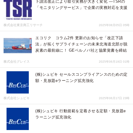
下請法改正により取引実務が大きく変化 ―TSRの
「モニタリングサービス」で企業の実務対応を支援
株式会社東京商工リサーチ
2025年08月05日 05時
エコリク コラム2件 更新のお知らせ「改正下請
法」が拓くサプライチェーンの未来北海道北部が脱
炭素の最前線に！ GEベルノバ社と協業覚書を締結
株式会社グレイス
2025年06月19日 01時
(株)シュビキ セールスコンプライアンスのための定
額・見放題eラーニング拡充強化
株式会社シュビキ
2025年06月17日 23時
(株)シュビキ 行動規範を定着させる定額・見放題e
ラーニング拡充強化