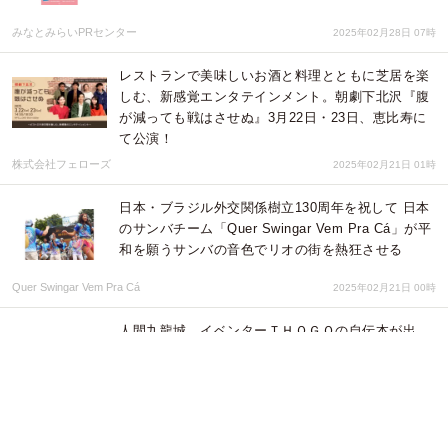
みなとみらいPRセンター
2025年02月28日 07時
レストランで美味しいお酒と料理とともに芝居を楽
しむ、新感覚エンタテインメント。朝劇下北沢『腹
が減っても戦はさせぬ』3月22日・23日、恵比寿に
て公演！
株式会社フェローズ
2025年02月21日 01時
日本・ブラジル外交関係樹立130周年を祝して 日本
のサンバチーム「Quer Swingar Vem Pra Cá」が平
和を願うサンバの音色でリオの街を熱狂させる
Quer Swingar Vem Pra Cá
2025年02月21日 00時
人間九龍城、イベンターＴＨＯＧＯの自伝本が出
版。
株式会社ローズクリエイト
2025年02月14日 08時