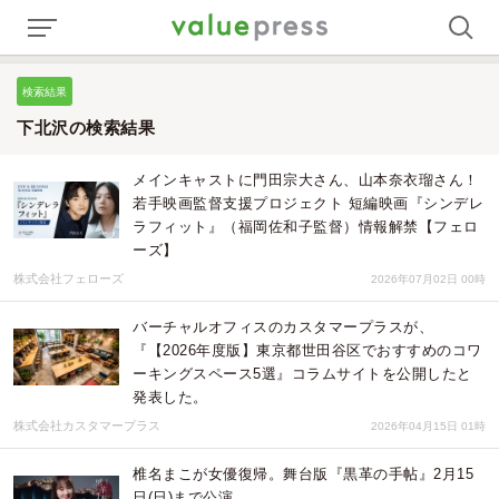
検索結果
下北沢の検索結果
メインキャストに門田宗大さん、山本奈衣瑠さん！
若手映画監督支援プロジェクト 短編映画『シンデレ
ラフィット』（福岡佐和子監督）情報解禁【フェロ
ーズ】
株式会社フェローズ
2026年07月02日 00時
バーチャルオフィスのカスタマープラスが、
『【2026年度版】東京都世田谷区でおすすめのコワ
ーキングスペース5選』コラムサイトを公開したと
発表した。
株式会社カスタマープラス
2026年04月15日 01時
椎名まこが女優復帰。舞台版『黒革の手帖』2月15
日(日)まで公演