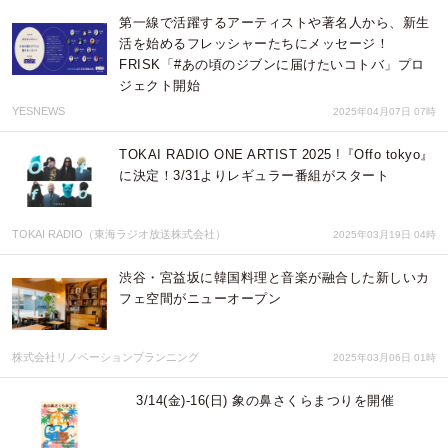
第一線で活躍するアーティストや著名人から、新生
活を始めるフレッシャーたちにメッセージ！
FRISK「#あの頃のジブンに届けたいコトバ」プロ
ジェクト開始
YESNEWS
2025年04月07日 07時
TOKAI RADIO ONE ARTIST 2025 !『Offo tokyo』
に決定！3/31よりレギュラー番組がスタート
TOKAI RADIO（東海ラジオ放送株式会社）
2025年03月19日 04時
渋谷・宮益坂に韓国料理と音楽が融合した新しいカ
フェ空間がニューオープン
株式会社リノベーションプランニング
2025年03月06日 01時
3/14(金)-16(日) 象の鼻さくらまつりを開催