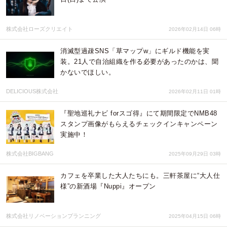
株式会社ローズクリエイト
2026年02月14日 06時
消滅型過疎SNS「草マップw」にギルド機能を実
装。21人で自治組織を作る必要があったのかは、聞
かないでほしい。
DELICIOUS株式会社
2026年02月11日 01時
『聖地巡礼ナビ forスゴ得』にて期間限定でNMB48
スタンプ画像がもらえるチェックインキャンペーン
実施中！
株式会社BIGBANG
2025年09月29日 03時
カフェを卒業した大人たちにも。三軒茶屋に“大人仕
様”の新酒場『Nuppi』オープン
株式会社リノベーションプランニング
2025年04月15日 06時