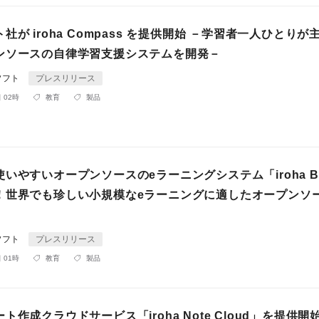
社が iroha Compass を提供開始 －学習者一人ひとりが
ンソースの自律学習支援システムを開発－
ソフト
プレスリリース
 02時
教育
製品
いやすいオープンソースのeラーニングシステム「iroha Bo
！世界でも珍しい小規模なeラーニングに適したオープンソ
ソフト
プレスリリース
 01時
教育
製品
ト作成クラウドサービス「iroha Note Cloud」を提供開