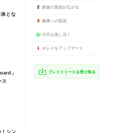
家族の笑顔が広がる
主体とな
健康への投資
今日も推し活！
キレイをアップデート
プレスリリースを受け取る
ard」
ース
始！シン