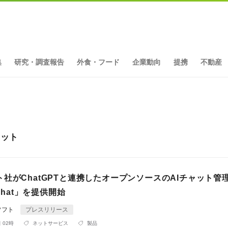
集
研究・調査報告
外食・フード
企業動向
提携
不動産
ヒット
社がChatGPTと連携したオープンソースのAIチャット管
 Chat」を提供開始
ソフト
プレスリリース
 02時
ネットサービス
製品