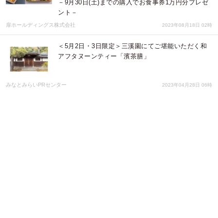
－9月30日(土)までの購入でお食事券1万円分プレゼ
ント－
扉ホールディングス株式会社
2023年08月18日 02時
＜5月2日・3日限定＞三溪園にてご堪能いただく和
アフタヌーンティー「濱茶膳」
みなとみらいPRセンター
2023年04月28日 06時
【新商品】伝統工芸品を世界に販売するECサイト
「BECOS」が人気の金沢箔ブランド「箔一」の新
商品取り扱いを開始
株式会社KAZAANA
2023年01月17日 01時
ニューオータニイン横浜プレミアム 2023年 特製お
せち料理
みなとみらいPRセンター
2022年12月06日 04時