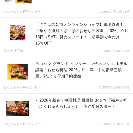
みなとみらいPRセンター
2025年10月07日 01時
【ざこばの朝市オンラインショップ】市場直送！
「華やぐ海鮮！ざこばのおせち三段重 2026」９月
13日（SAT）発売スタート！ 超早割で今だけ
15％OFF
株式会社三恒
2025年09月13日 06時
ヨコハマ グランド インターコンチネンタル ホテル
謹製「おせち料理 2026」和・洋・中の豪華三段
重、9/1より早期予約開始
みなとみらいPRセンター
2025年09月09日 06時
＜2026年新春＞中国料理 眺遊楼 おせち「福寿吉祥
（ふくじゅきっしょう）」予約受付スタート
みなとみらいPRセンター
2025年09月08日 08時