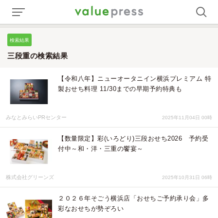
検索結果
三段重の検索結果
【令和八年】ニューオータニイン横浜プレミアム 特
製おせち料理 11/30までの早期予約特典も
みなとみらいPRセンター
2025年11月04日 00時
【数量限定】彩(いろどり)三段おせち2026 予約受
付中～和・洋・三重の饗宴～
株式会社グリーンズ
2025年10月31日 06時
２０２６年そごう横浜店「おせちご予約承り会」多
彩なおせちが勢ぞろい