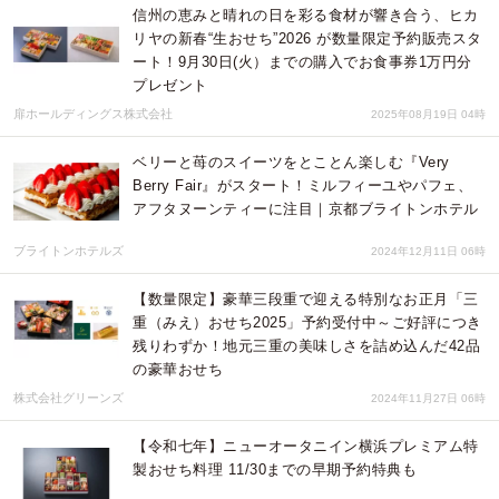
信州の恵みと晴れの日を彩る食材が響き合う、ヒカ
リヤの新春“生おせち”2026 が数量限定予約販売スタ
ート！9月30日(火）までの購入でお食事券1万円分
プレゼント
扉ホールディングス株式会社
2025年08月19日 04時
ベリーと苺のスイーツをとことん楽しむ『Very
Berry Fair』がスタート！ミルフィーユやパフェ、
アフタヌーンティーに注目｜京都ブライトンホテル
ブライトンホテルズ
2024年12月11日 06時
【数量限定】豪華三段重で迎える特別なお正月「三
重（みえ）おせち2025」予約受付中～ご好評につき
残りわずか！地元三重の美味しさを詰め込んだ42品
の豪華おせち
株式会社グリーンズ
2024年11月27日 06時
【令和七年】ニューオータニイン横浜プレミアム特
製おせち料理 11/30までの早期予約特典も