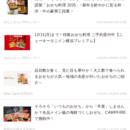
謹製「おせち料理 2025」~新年を鮮やかに彩る和・
洋・中の豪華三段重 ~
みなとみらいPRセンター
2024年09月10日 04時
12/11(月)まで！特製おせち料理 ご予約受付中【ニ
ューオータニイン横浜プレミアム】
みなとみらいPRセンター
2023年12月06日 07時
品目数が多く、見た目も華やか！大人数で食べられ
るおせちが人気～地域の名産が付いたおせちのご紹
介～
eBay Japan合同会社
2023年11月30日 04時
そろそろ「いつものおせち」から「卒業」しません
か？全品メイン級の海鮮づくしおせち、CAMPFIRE
で挑戦中！
有限会社橋本水産食品
2023年11月24日 02時