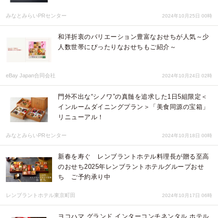
みなとみらいPRセンター
2024年10月25日 00時
和洋折衷のバリエーション豊富なおせちが人気～少
人数世帯にぴったりなおせちもご紹介～
eBay Japan合同会社
2024年10月24日 02時
門外不出な“シノワ”の真髄を追求した1日5組限定＜
インルームダイニングプラン＞「美食同源の宝箱」
リニューアル！
みなとみらいPRセンター
2024年10月18日 00時
新春を寿ぐ レンブラントホテル料理長が贈る至高
のおせち2025年レンブラントホテルグループおせ
ち ご予約承り中
レンブラントホテル東京町田
2024年10月17日 06時
ヨコハマ グランド インターコンチネンタル ホテル