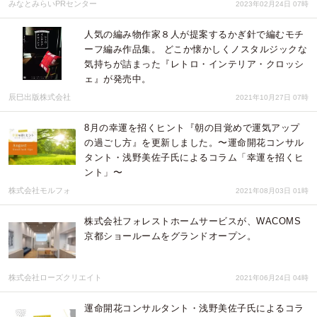
みなとみらいPRセンター
2023年02月24日 07時
人気の編み物作家８人が提案するかぎ針で編むモチ
ーフ編み作品集。 どこか懐かしくノスタルジックな
気持ちが詰まった『レトロ・インテリア・クロッシ
ェ』が発売中。
辰巳出版株式会社
2021年10月27日 07時
​8月の幸運を招くヒント『朝の目覚めで運気アップ
の過ごし方』を更新しました。〜運命開花コンサル
タント・浅野美佐子氏によるコラム「幸運を招くヒ
ント」〜
株式会社モルフォ
2021年08月03日 01時
株式会社フォレストホームサービスが、WACOMS
京都ショールームをグランドオープン。
株式会社ローズクリエイト
2021年06月24日 04時
運命開花コンサルタント・浅野美佐子氏によるコラ