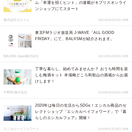
ム「幸運を招くヒント」の連載がキプリスオンライ
ンショップにてスタート
株式会社モルフォ
2021年06月04日 09時
東京FMラジオ放送局 J-WAVE「ALL GOOD
FRIDAY」にて、BALIISMが紹介されます。
BALIISM Japan株式会社
2021年04月09日 02時
丁寧な暮らし、始めてみませんか？ おうち時間を楽
しむ梅酒キット 本場梅どころ和歌山の酒蔵からお届
けします！
中野BC株式会社
2020年05月29日 04時
2020年は毎日の生活からSDGs！エシカル商品のセ
レクトショップ「エシカルペイフォワード」で『暮
らしのエシカルフェア』開催！
エシカルペイフォワード
2020年01月28日 08時