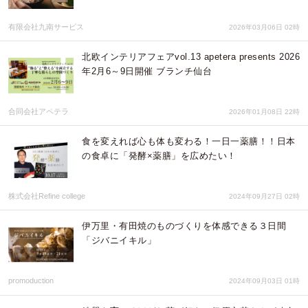
有限会社九南サービス
2026年03月06日 02時
北欧インテリアフェアvol.13 apetera presents 2026
年2月6～9日開催 ブランチ仙台
合同会社アペテラ
2026年01月08日 22時
食を変えれば心も体も変わる！一日一薬膳！！日本
の食卓に「発酵×薬膳」を広めたい！
株式会社Refine college
2024年09月27日 02時
伊万里・有田焼のものづくりを体感できる３日間
「ジバニイキル」
promoduction
2024年09月03日 01時