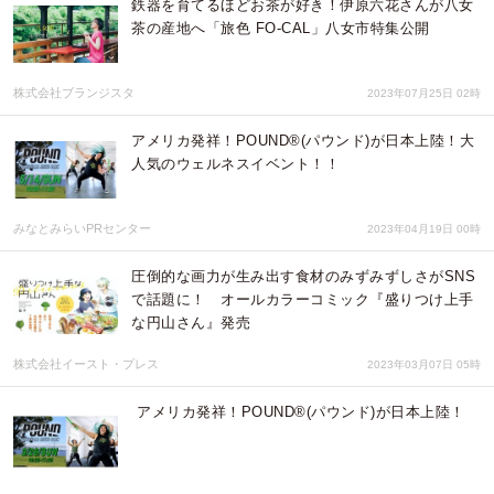
鉄器を育てるほどお茶が好き！伊原六花さんが八女
茶の産地へ「旅色 FO-CAL」八女市特集公開
株式会社ブランジスタ
2023年07月25日 02時
アメリカ発祥！POUND®︎(パウンド)が日本上陸！大
人気のウェルネスイベント！！
みなとみらいPRセンター
2023年04月19日 00時
圧倒的な画力が生み出す食材のみずみずしさがSNS
で話題に！ オールカラーコミック『盛りつけ上手
な円山さん』発売
株式会社イースト・プレス
2023年03月07日 05時
アメリカ発祥！POUND®︎(パウンド)が日本上陸！