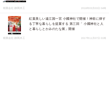
有限会社 静岡木工
2018年03月03日 04時
紅葉美しい遠江国一宮 小國神社で開催！神前に律す
る丁寧な暮らしを提案する 第三回「 小國神社と人
と暮らしとかみのたな展」開催
有限会社 静岡木工
2017年11月07日 01時
ECショップのLILI et NENE、北欧デンマークの花
器やフォトフレームなど、夏にぴったりの雑貨を販
売開始！
株式会社クプリオ
2017年07月31日 01時
CHANELと同じフレグランスで日本初製法の虫よ
け“インセクトクイーン”販売～オーガニックを超え
た自然の力に『虫は、私に逆らえない』～
リベレーションブランドbariberry
2017年05月11日 01時
水と社の都三島市 三嶋大社宝物館ギャラリーで開