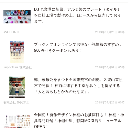
D.I.Y.業界に新風、アルミ製のプレート（タイル）
を自社工場で製作の上、1ピースから販売しており
ます。
AVOLONTE
2019年07月25日 08時
ブックオフオンラインでお得な小説情報のすすめ：
500円引きクーポンもあり！
ImpactLink 株式会社
2018年08月09日 05時
徳川家康公をまつる全国東照宮の創祀、久能山東照
宮で開催！ 神前に律する丁寧な暮らしを提案する
「人と暮らしとかみのたな展」。
有限会社 静岡木工
2018年04月26日 00時
全国初！新作デザイン神棚のお披露目も！ 神棚・神
具専門店舗「神棚の里」静岡MODI店リニューアル
OPEN！