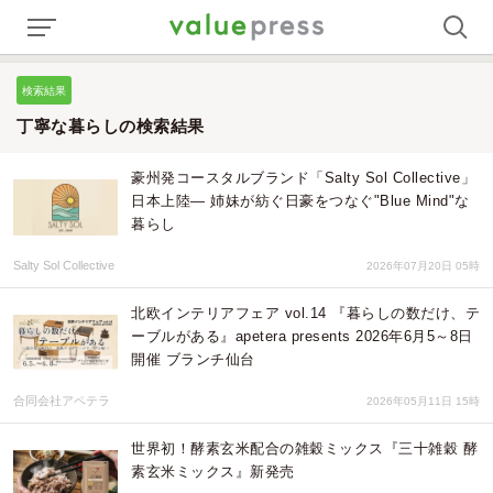
検索結果
丁寧な暮らしの検索結果
豪州発コースタルブランド「Salty Sol Collective」
日本上陸— 姉妹が紡ぐ日豪をつなぐ"Blue Mind"な
暮らし
Salty Sol Collective
2026年07月20日 05時
北欧インテリアフェア vol.14 『暮らしの数だけ、テ
ーブルがある』apetera presents 2026年6月5～8日
開催 ブランチ仙台
合同会社アペテラ
2026年05月11日 15時
世界初！酵素玄米配合の雑穀ミックス『三十雑穀 酵
素玄米ミックス』新発売