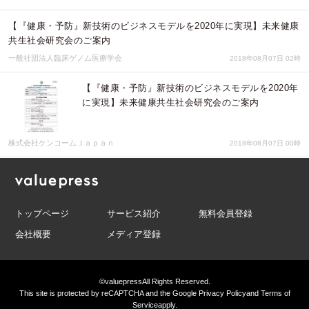
【『健康・予防』新技術のビジネスモデルを2020年に実現】未来健康
共生社会研究会のご案内
一般社団法人臨床ゲノム医療学会
2018年08月07日 02時
【『健康・予防』新技術のビジネスモデルを2020年
に実現】未来健康共生社会研究会のご案内
株式会社ケンコームＪａｐａｎ
2018年08月07日 00時
トップページ
サービス紹介
無料会員登録
会社概要
メディア登録
©valuepress
All Rights Reserved.
This site is protected by reCAPTCHA and the Google
Privacy Policy
and
Terms of
Service
apply.