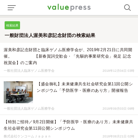
検索結果
一般財団法人渥美和彦記念財団の検索結果
渥美和彦記念財団と臨床ゲノム医療学会が、2019年2月21日に共同開
催。 【新春賀詞交歓会・「先駆的事業研究会」発足 記念
祝賀会】のご案内
一般社団法人臨床ゲノム医療学会
2018年12月04日 03時
【盛会御礼】未来健康共生社会研究会第11回公開シ
ンポジウム「予防医学・医療のあり方」開催報告
一般社団法人臨床ゲノム医療学会
2018年09月03日 09時
【特別ご招待／9月2日開催】「予防医学・医療のあり方」未来健康共
生社会研究会第11回公開シンポジウム
株式会社ケンコームＪａｐａｎ
2018年08月21日 02時