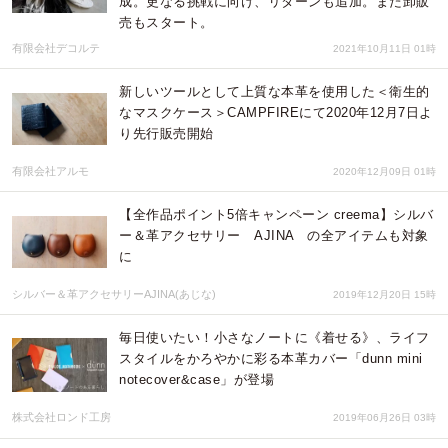
成。更なる挑戦に向け、リターンも追加。また卸販
売もスタート。
有限会社デコルテ
2021年10月11日 01時
新しいツールとして上質な本革を使用した＜衛生的
なマスクケース＞CAMPFIREにて2020年12月7日よ
り先行販売開始
有限会社アルモ
2020年12月09日 01時
【全作品ポイント5倍キャンペーン creema】シルバ
ー＆革アクセサリー AJINA の全アイテムも対象
に
シルバー＆革アクセサリーAJINA(あじな)
2019年12月20日 15時
毎日使いたい！小さなノートに《着せる》、ライフ
スタイルをかろやかに彩る本革カバー「dunn mini
notecover&case」が登場
株式会社ロンド工房
2019年06月26日 03時