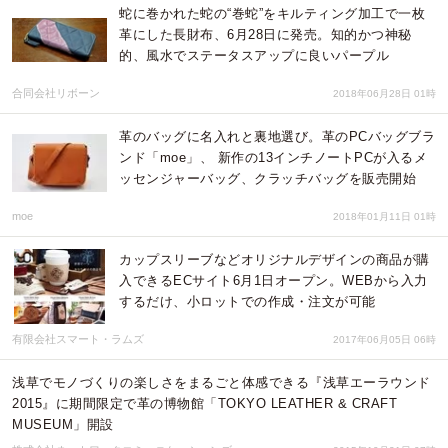
蛇に巻かれた蛇の“巻蛇”をキルティング加工で一枚
革にした長財布、6月28日に発売。知的かつ神秘
的、風水でステータスアップに良いパープル
合同会社リボーン
2018年06月28日 01時
革のバッグに名入れと裏地選び。革のPCバッグブラ
ンド「moe」、 新作の13インチノートPCが入るメ
ッセンジャーバッグ、クラッチバッグを販売開始
moe
2018年01月11日 01時
カップスリーブなどオリジナルデザインの商品が購
入できるECサイト6月1日オープン。WEBから入力
するだけ、小ロットでの作成・注文が可能
有限会社スマート・ラムズ
2017年06月05日 06時
浅草でモノづくりの楽しさをまるごと体感できる『浅草エーラウンド
2015』に期間限定で革の博物館「TOKYO LEATHER & CRAFT
MUSEUM」開設