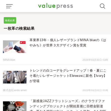
検索結果
一枚革の検索結果
革業界13年・個人レザーブランドMINA blueの《は
やみち》が世界３大デザイン賞を受賞
MINA blue
2026年03月30日 03時
トレンドの白コーデをグレードアップ！春・夏にこ
そ着たいレザージャケットEbreezeに新色【Ivory】
が登場
株式会社andu amet
2023年03月02日 01時
「新感覚JAZZフラットシューズ」のクラウドファ
ンディングプロジェクトが開始直後に目標金額達