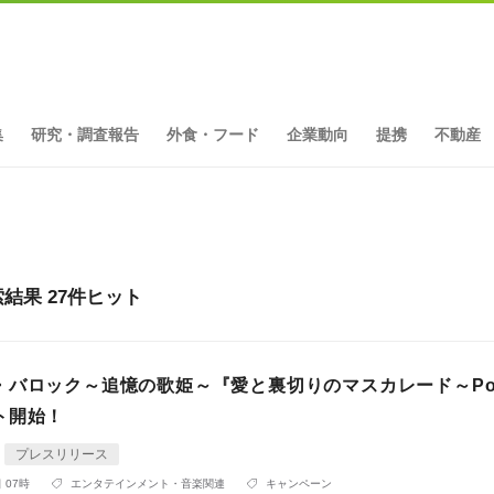
集
研究・調査報告
外食・フード
企業動向
提携
不動産
結果 27件ヒット
バロック～追憶の歌姫～『愛と裏切りのマスカレード～Post
ト開始！
プレスリリース
 07時
エンタテインメント・音楽関連
キャンペーン