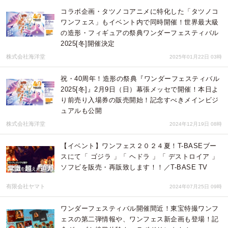
コラボ企画・タツノコアニメに特化した「タツノコ
ワンフェス」もイベント内で同時開催！世界最大級
の造形・フィギュアの祭典ワンダーフェスティバル
2025[冬]開催決定
株式会社海洋堂
2025年01月22日 03時
祝・40周年！造形の祭典『ワンダーフェスティバル
2025[冬]』2月9日（日）幕張メッセで開催！本日よ
り前売り入場券の販売開始！記念すべきメインビジ
ュアルも公開
株式会社海洋堂
2024年12月19日 08時
【イベント】ワンフェス２０２４夏！T-BASEブー
スにて「 ゴジラ 」「 ヘドラ 」「 デストロイア 」
ソフビを販売・再販致します！！／T-BASE TV
有限会社ヤマト
2024年07月25日 09時
ワンダーフェスティバル開催間近！東宝特撮ワンフ
ェスの第二弾情報や、ワンフェス新企画も登場！記