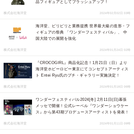
品フィギュアとしてブラッシュアップ！
株式会社海洋堂
2024年02月02日 03時
海洋堂、ビリビリと業務提携 世界最大級の造形・フ
ィギュアの祭典 「ワンダーフェスティバル」、 中
国大陸での展開を強化
株式会社海洋堂
2024年01月24日 02時
『CROCOGIRL』商品化記念！1月21日（日）より
海洋堂ホビーロビー東京にてコンセプトアーティス
ト Entei Ryu氏のプチ・ギャラリー実施決定！
株式会社海洋堂
2024年01月18日 06時
ワンダーフェスティバル2024[冬] 2月11日(日)幕張
メッセで開催！公式レーベル『ワンダーショウケー
ス』から第43期プロデュースアーティストを発表！
株式会社海洋堂
2024年01月11日 09時