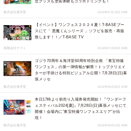
念グッズも塗装体験もコラボドリンクも！
株式会社海洋堂
2024年07月19日 03時
【イベント】ワンフェス２０２４夏！T-BASEブー
スにて「 悪魔くんシリーズ 」ソフビを販売・再販
致します！！／T-BASE TV
有限会社ヤマト
2024年07月08日 09時
ゴジラ70周年＆海洋堂60周年特別企画 「東宝特撮
ワンフェス」の第一弾情報が解禁！トップクリエイ
ターが手掛ける特別ビジュアル公開！7月28日(日)幕
張メッセ
株式会社海洋堂
2024年06月28日 02時
本日17時より前売り入場券発売開始！『ワンダーフ
ェスティバル2024[夏]』7月28日(日)幕張メッセにて
開催！会場内に”東宝特撮ワンフェスエリア”が出
現！
株式会社海洋堂
2024年06月13日 08時