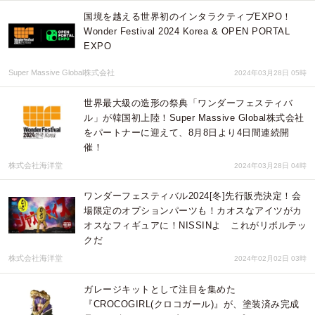
国境を越える世界初のインタラクティブEXPO！
Wonder Festival 2024 Korea & OPEN PORTAL
EXPO
Super Massive Global株式会社
2024年03月28日 05時
世界最大級の造形の祭典「ワンダーフェスティバ
ル」が韓国初上陸！Super Massive Global株式会社
をパートナーに迎えて、8月8日より4日間連続開
催！
株式会社海洋堂
2024年03月28日 04時
ワンダーフェスティバル2024[冬]先行販売決定！会
場限定のオプションパーツも！カオスなアイツがカ
オスなフィギュアに！NISSINよ これがリボルテッ
クだ
株式会社海洋堂
2024年02月02日 03時
ガレージキットとして注目を集めた
『CROCOGIRL(クロコガール)』が、塗装済み完成