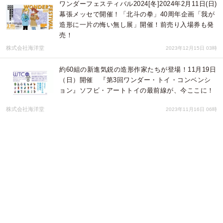
ワンダーフェスティバル2024[冬]2024年2月11日(日)
幕張メッセで開催！「北斗の拳」40周年企画「我が
造形に一片の悔い無し展」開催！前売り入場券も発
売！
株式会社海洋堂
2023年12月15日 03時
約60組の新進気鋭の造形作家たちが登場！11月19日
（日）開催 『第3回ワンダー・トイ・コンベンシ
ョン』ソフビ・アートトイの最前線が、今ここに！
株式会社海洋堂
2023年11月16日 06時
「DAICON FILM大展示会」海洋堂ホビーランドで
開催決定！！
株式会社海洋堂
2023年09月08日 08時
【イベント】ワンフェス２０２３夏に行ってきまし
た！T-BASE×トイズキングにて初出店の様子をお届
け！！／T-BASE TV