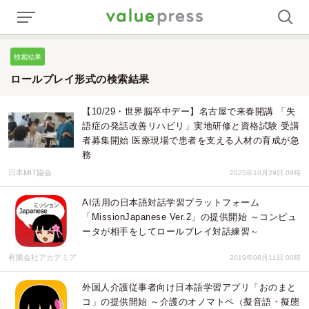
検索結果
ロールプレイ形式の検索結果
【10/29・世界脳卒中デー】名古屋で来春開講 「失
語症の発話改善リハビリ」実地研修と資格試験 受講
者募集開始 医療現場で患者を支える人材の育成が急
務
日本MIT協会
2025年10月29日 08時
AI活用の日本語対話学習プラットフォーム
「MissionJapanese Ver.2」の提供開始 ～コンピュ
ータが相手をしてロールプレイ対話練習～
有限会社アカデミア
2019年06月11日 00時
外国人介護従事者向け日本語学習アプリ「おのまと
コ」の提供開始 ～介護のオノマトペ（擬音語・擬態