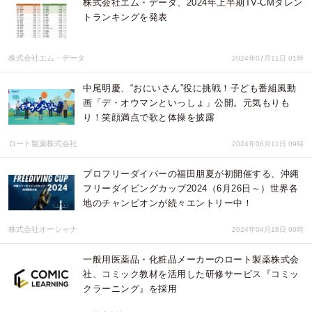
株式会社エム・データ、2024年上半期TV-CMタレン
トランキングを発表
株式会社エム・データ
2024年07月11日 01時
中尾明慶、“おにいさん”役に挑戦！子ども番組風動
画「デ・オウマンといっしょ」公開。元気もりも
り！笑顔満点で歌と体操を披露
ロート製薬株式会社
2024年06月11日 09時
プロフリーダイバーの福田朋夏が初開催する、沖縄
フリーダイビングカップ2024（6月26日～）世界各
地のチャンピオンが続々エントリー中！
株式会社オーシャナ
2024年04月18日 00時
一般用医薬品・化粧品メーカーのロート製薬株式会
社、コミック教材を活用した研修サービス『コミッ
クラーニング』を採用