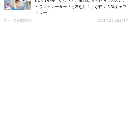
愁漂う心優しいウサギ。健気に薬を作るものの…。
イラストレーター『可哀想に！』が描く人気キャラ
クター
ロート製薬株式会社
2022年12月12日 03時
高齢者を元気に！奈良県宇陀市における「ココロと
カラダを元気にするプロジェクト」に株式会社
INTEPが参画
株式会社INTEP
2022年12月01日 01時
松丸×バッドばつ丸共演MV動画！松丸亮吾がオリジ
ナル楽曲を初歌唱！ 楽曲は『水曜日のカンパネラ』
ケンモチヒデフミ書き下ろし。楽曲制作について語
るインタビューも
ロート製薬株式会社
2022年11月02日 02時
【Qoo10 新店オープン情報】Qoo10に「ロート製
薬」の公式ショップが登場!～ロート製薬のおすすめ
商品をご紹介～
eBay Japan合同会社
2022年08月31日 04時