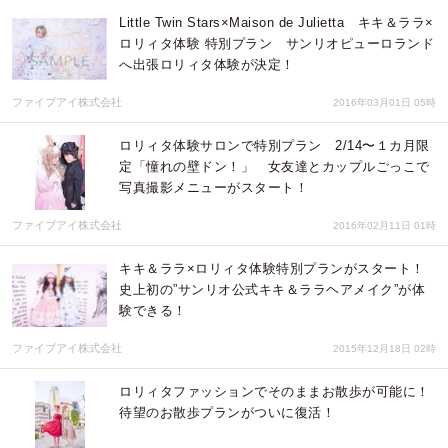
Little Twin Stars×Maison de Julietta キキ＆ララ×
ロリィタ体験 特別プラン サンリオピューロランド
へ出張ロリィタ体験が決定！
ファイブアイ株式会社
2016年03月01日 05時
ロリィタ体験サロンで特別プラン 2/14〜１カ月限
定「憧れの壁ドン！」 女友達とカップルごっこで
写真撮影メニューがスタート！
ファイブアイ株式会社
2016年02月11日 01時
キキ＆ララ×ロリィタ体験特別プランがスタート！
史上初の”サンリオ公式キキ＆ララヘアメイク”が体
験できる！
ファイブアイ株式会社
2015年12月18日 02時
ロリィタファッションでそのままお散歩が可能に！
待望のお散歩プランがついに復活！