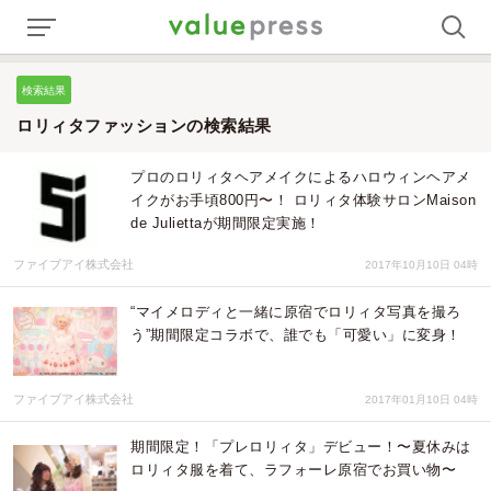
検索結果
ロリィタファッションの検索結果
プロのロリィタヘアメイクによるハロウィンヘアメ
イクがお手頃800円〜！ ロリィタ体験サロンMaison
de Juliettaが期間限定実施！
ファイブアイ株式会社
2017年10月10日 04時
“マイメロディと一緒に原宿でロリィタ写真を撮ろ
う”期間限定コラボで、誰でも「可愛い」に変身！
ファイブアイ株式会社
2017年01月10日 04時
期間限定！「プレロリィタ」デビュー！〜夏休みは
ロリィタ服を着て、ラフォーレ原宿でお買い物〜