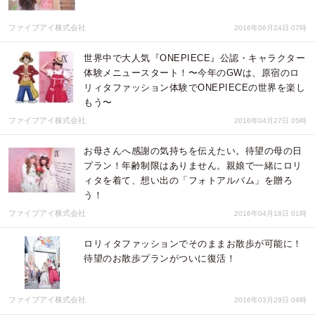
ファイブアイ株式会社
2016年06月24日 07時
世界中で大人気『ONEPIECE』公認・キャラクター
体験メニュースタート！〜今年のGWは、原宿のロ
リィタファッション体験でONEPIECEの世界を楽し
もう〜
ファイブアイ株式会社
2016年04月27日 05時
お母さんへ感謝の気持ちを伝えたい。待望の母の日
プラン！年齢制限はありません。親娘で一緒にロリ
ィタを着て、想い出の「フォトアルバム」を贈ろ
う！
ファイブアイ株式会社
2016年04月18日 01時
ロリィタファッションでそのままお散歩が可能に！
待望のお散歩プランがついに復活！
ファイブアイ株式会社
2016年03月29日 04時